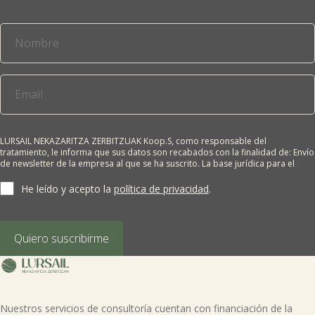
LURSAIL NEKAZARITZA ZERBITZUAK Koop.S, como responsable del
tratamiento, le informa que sus datos son recabados con la finalidad de: Envío
de newsletter de la empresa al que se ha suscrito. La base jurídica para el
tratamiento es el consentimiento del interesado. Sus datos no se cederán a
terceros salvo obligación legal. Cualquier persona tiene derecho a solicitar el
He leído y acepto la
política de privacidad
.
acceso, rectificación, supresión, limitación del tratamiento, oposición o
derecho a la portabilidad de sus datos personales, escribiéndonos a la
dirección de nuestras oficinas, GARAIOLTZA, Nº 23, 48196 LEZAMA-BIZKAIA,
indicando el derecho que desea ejercer o enviando un correo a:
Quiero suscribirme
lursail@lursailkoop.eus. Puede obtener información adicional en nuestra
página web.
Nuestros servicios de consultoría cuentan con financiación de la