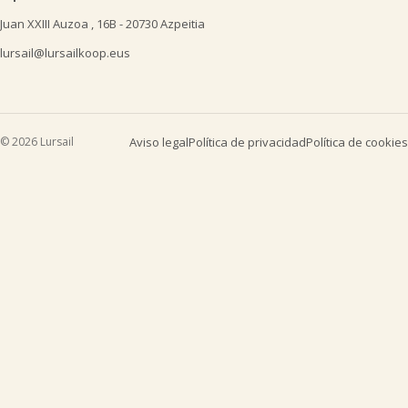
Juan XXIII Auzoa , 16B - 20730 Azpeitia
lursail@lursailkoop.eus
© 2026 Lursail
Aviso legal
Política de privacidad
Política de cookies