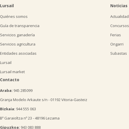
Lursail
Noticias
Quiénes somos
Actualidad
Guía de transparencia
Concursos
Servicios ganadería
Ferias
Servicios agricultura
Ongarri
Entidades asociadas
Subastas
Lursail
Lursail market
Contacto
Araba:
945 285099
Granja Modelo Arkaute s/n - 01192 Vitoria-Gasteiz
Bizkaia:
944 555 063
Bº Garaioltza nº 23 - 48196 Lezama
Gipuzkoa:
943 083 888