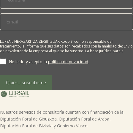
LURSAIL NEKAZARITZA ZERBITZUAK Koop.S, como responsable del
tratamiento, le informa que sus datos son recabados con la finalidad de: Envío
de newsletter de la empresa al que se ha suscrito. La base jurídica para el
tratamiento es el consentimiento del interesado. Sus datos no se cederán a
terceros salvo obligación legal. Cualquier persona tiene derecho a solicitar el
He leído y acepto la
política de privacidad
.
acceso, rectificación, supresión, limitación del tratamiento, oposición o
derecho a la portabilidad de sus datos personales, escribiéndonos a la
dirección de nuestras oficinas, GARAIOLTZA, Nº 23, 48196 LEZAMA-BIZKAIA,
indicando el derecho que desea ejercer o enviando un correo a:
Quiero suscribirme
lursail@lursailkoop.eus. Puede obtener información adicional en nuestra
página web.
Nuestros servicios de consultoría cuentan con financiación de la
Diputación Foral de Gipuzkoa, Diputación Foral de Araba ,
Diputación Foral de Bizkaia y Gobierno Vasco.