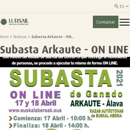


ES
Contactar
ES
EU


Inicio
Noticias
Subasta Arkaute - ON…
Quiénes somos
Subasta Arkaute - ON LINE
Guía transparencia

Servicios ganadería

Servicios agricultura

Entidades asociadas
Noticias