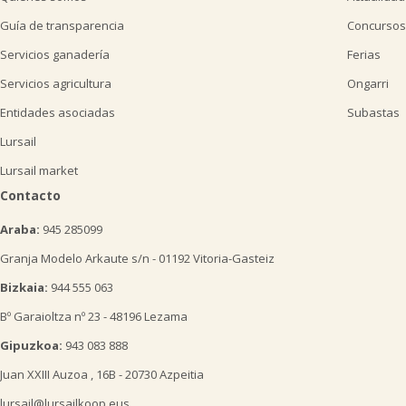
Guía de transparencia
Concursos
Servicios ganadería
Ferias
Servicios agricultura
Ongarri
Entidades asociadas
Subastas
Lursail
Lursail market
Contacto
Araba:
945 285099
Granja Modelo Arkaute s/n - 01192 Vitoria-Gasteiz
Bizkaia:
944 555 063
Bº Garaioltza nº 23 - 48196 Lezama
Gipuzkoa:
943 083 888
Juan XXIII Auzoa , 16B - 20730 Azpeitia
lursail@lursailkoop.eus