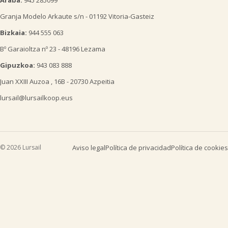
Araba:
945 285099
Granja Modelo Arkaute s/n - 01192 Vitoria-Gasteiz
Bizkaia:
944 555 063
Bº Garaioltza nº 23 - 48196 Lezama
Gipuzkoa:
943 083 888
Juan XXIII Auzoa , 16B - 20730 Azpeitia
lursail@lursailkoop.eus
© 2026 Lursail
Aviso legal
Política de privacidad
Política de cookies