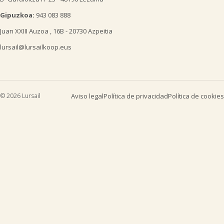
Gipuzkoa:
943 083 888
Juan XXIII Auzoa , 16B - 20730 Azpeitia
lursail@lursailkoop.eus
© 2026 Lursail
Aviso legal
Política de privacidad
Política de cookies