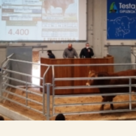

Tablón de anuncios
Lursail Market