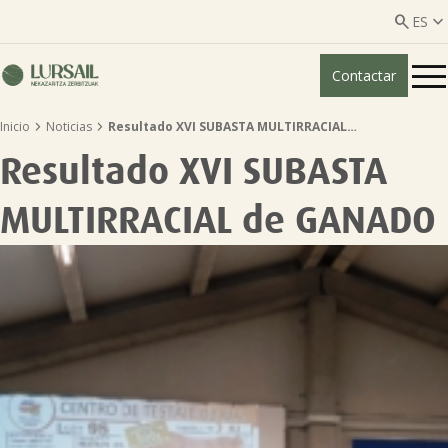


ES
Contactar
ES
EU


Inicio
Noticias
Resultado XVI SUBASTA MULTIRRACIAL…
Quiénes somos
Resultado XVI SUBASTA
Guía transparencia

MULTIRRACIAL de GANADO
Servicios ganadería

Servicios agricultura

Entidades asociadas
Noticias