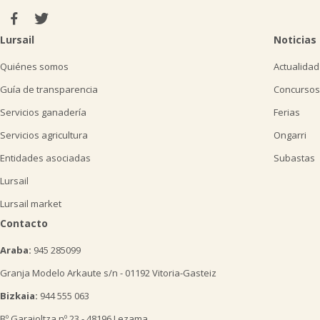
Lursail
Noticias
Quiénes somos
Actualidad
Guía de transparencia
Concursos
Servicios ganadería
Ferias
Servicios agricultura
Ongarri
Entidades asociadas
Subastas
Lursail
Lursail market
Contacto
Araba:
945 285099
Granja Modelo Arkaute s/n - 01192 Vitoria-Gasteiz
Bizkaia:
944 555 063
Bº Garaioltza nº 23 - 48196 Lezama