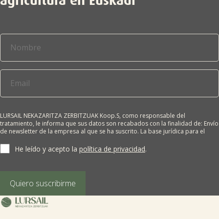
agricultura en Euskadi
LURSAIL NEKAZARITZA ZERBITZUAK Koop.S, como responsable del
tratamiento, le informa que sus datos son recabados con la finalidad de: Envío
de newsletter de la empresa al que se ha suscrito. La base jurídica para el
tratamiento es el consentimiento del interesado. Sus datos no se cederán a
terceros salvo obligación legal. Cualquier persona tiene derecho a solicitar el
He leído y acepto la
política de privacidad
.
acceso, rectificación, supresión, limitación del tratamiento, oposición o
derecho a la portabilidad de sus datos personales, escribiéndonos a la
dirección de nuestras oficinas, GARAIOLTZA, Nº 23, 48196 LEZAMA-BIZKAIA,
indicando el derecho que desea ejercer o enviando un correo a:
Quiero suscribirme
lursail@lursailkoop.eus. Puede obtener información adicional en nuestra
página web.