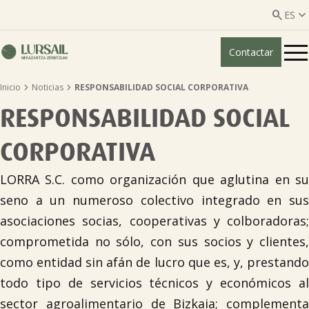


ES
Contactar
ES
EU


Inicio
Noticias
RESPONSABILIDAD SOCIAL CORPORATIVA
Quiénes somos
RESPONSABILIDAD SOCIAL
Guía transparencia

CORPORATIVA
Servicios ganadería

LORRA S.C. como organización que aglutina en su
seno a un numeroso colectivo integrado en sus
asociaciones socias, cooperativas y colboradoras;
Servicios agricultura

comprometida no sólo, con sus socios y clientes,
como entidad sin afán de lucro que es, y, prestando
Entidades asociadas
todo tipo de servicios técnicos y económicos al
sector agroalimentario de Bizkaia; complementa
Noticias