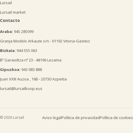
Lursail
Lursail market
Contacto
Araba:
945 285099
Granja Modelo Arkaute s/n - 01192 Vitoria-Gasteiz
Bizkaia:
944 555 063
Bº Garaioltza nº 23 - 48196 Lezama
Gipuzkoa:
943 083 888
Juan XXIII Auzoa , 16B - 20730 Azpeitia
lursail@lursailkoop.eus
© 2026 Lursail
Aviso legal
Política de privacidad
Política de cookies