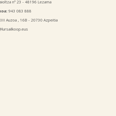
aioltza nº 23 - 48196 Lezama
koa:
943 083 888
XIII Auzoa , 16B - 20730 Azpeitia
l@lursailkoop.eus