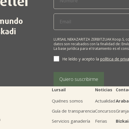
etter
l mundo
skadi
LURSAIL NEKAZARITZA ZERBITZUAK Koop.S, com
datos son recabados con la finalidad de: Envío
La base jurídica para el tratamiento es el con
terceros salvo obligación legal. Cualquier pers
supresión, limitación del tratamiento, oposic
He leído y acepto la
política de priv
personales, escribiéndonos a la dirección de
BIZKAIA, indicando el derecho que desea ejerc
Puede obtener información adicional en nues
Quiero suscribirme
Lursail
Noticias
Conta
Quiénes somos
Actualidad
Araba
Guía de transparencia
Concursos
Granja
n
Servicios ganadería
Ferias
Bizkai