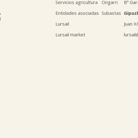
Servicios agricultura
Ongarri
Bº Gar
Entidades asociadas
Subastas
Gipuz
Lursail
Juan X
Lursail market
lursai