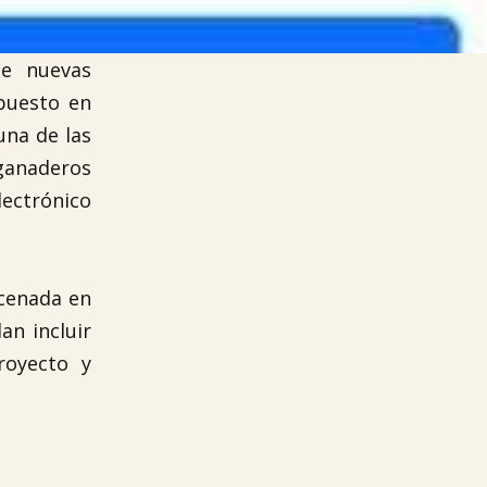
de nuevas
 puesto en
una de las
 ganaderos
ectrónico
acenada en
an incluir
royecto y