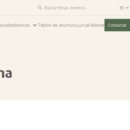


ES

ES
ociadas
Noticias
Tablón de anuncios
Lursail Market
Contactar
EU
ma