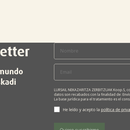
etter
l mundo
skadi
LURSAIL NEKAZARITZA ZERBITZUAK Koop.S, com
datos son recabados con la finalidad de: Envío
La base jurídica para el tratamiento es el con
terceros salvo obligación legal. Cualquier pers
supresión, limitación del tratamiento, oposic
He leído y acepto la
política de priv
personales, escribiéndonos a la dirección de
BIZKAIA, indicando el derecho que desea ejerc
Puede obtener información adicional en nues
Quiero suscribirme