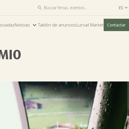


ES

ES
ociadas
Noticias
Tablón de anuncios
Lursail Market
Contactar
EU
EMIO