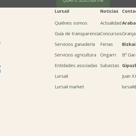
Lursail
Noticias
Conta
Quiénes somos
Actualidad
Araba
Guía de transparencia
Concursos
Granja
n
Servicios ganadería
Ferias
Bizkai
Servicios agricultura
Ongarri
Bº Gar
Entidades asociadas
Subastas
Gipuz
Lursail
Juan X
Lursail market
lursai