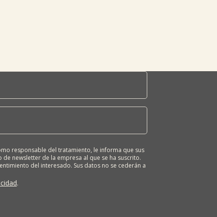
o responsable del tratamiento, le informa que sus
 de newsletter de la empresa al que se ha suscrito.
sentimiento del interesado. Sus datos no se cederán a
ona tiene derecho a solicitar el acceso, rectificación,
ión o derecho a la portabilidad de sus datos
acidad
.
 nuestras oficinas, GARAIOLTZA, Nº 23, 48196 LEZAMA-
er o enviando un correo a: lursail@lursailkoop.eus.
tra página web.