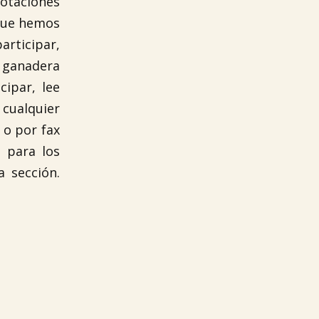
otaciones
 que hemos
rticipar,
n ganadera
cipar, lee
 cualquier
 o por fax
 para los
a sección.