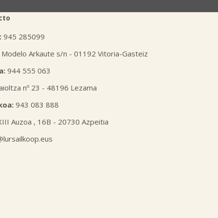
cto
:
945 285099
 Modelo Arkaute s/n - 01192 Vitoria-Gasteiz
a:
944 555 063
aioltza nº 23 - 48196 Lezama
koa:
943 083 888
XIII Auzoa , 16B - 20730 Azpeitia
l@lursailkoop.eus