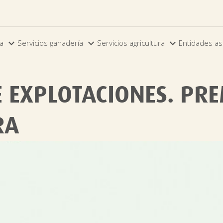



ia
Servicios ganadería
Servicios agricultura
Entidades as
 EXPLOTACIONES. PR
RA