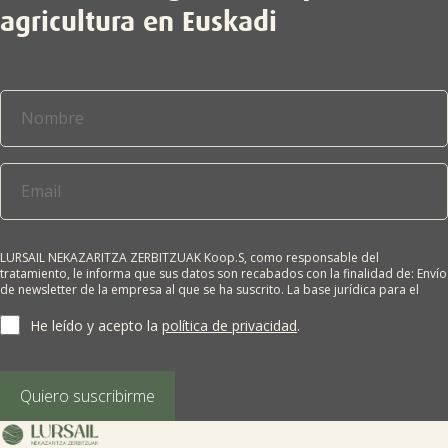
agricultura en Euskadi
LURSAIL NEKAZARITZA ZERBITZUAK Koop.S, como responsable del
tratamiento, le informa que sus datos son recabados con la finalidad de: Envío
de newsletter de la empresa al que se ha suscrito. La base jurídica para el
tratamiento es el consentimiento del interesado. Sus datos no se cederán a
terceros salvo obligación legal. Cualquier persona tiene derecho a solicitar el
He leído y acepto la
política de privacidad
.
acceso, rectificación, supresión, limitación del tratamiento, oposición o
derecho a la portabilidad de sus datos personales, escribiéndonos a la
dirección de nuestras oficinas, GARAIOLTZA, Nº 23, 48196 LEZAMA-BIZKAIA,
indicando el derecho que desea ejercer o enviando un correo a:
Quiero suscribirme
lursail@lursailkoop.eus. Puede obtener información adicional en nuestra
página web.