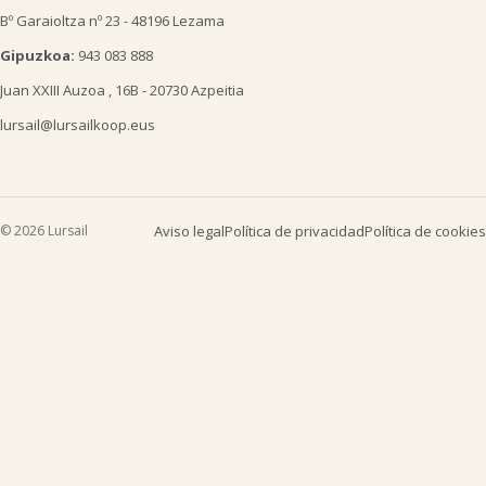
Bº Garaioltza nº 23 - 48196 Lezama
Gipuzkoa:
943 083 888
Juan XXIII Auzoa , 16B - 20730 Azpeitia
lursail@lursailkoop.eus
© 2026 Lursail
Aviso legal
Política de privacidad
Política de cookies