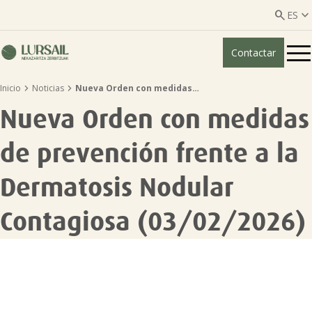


ES
Contactar
ES
EU


Inicio
Noticias
Nueva Orden con medidas…
Quiénes somos
Nueva Orden con medidas
Guía transparencia

de prevención frente a la
Servicios ganadería

Dermatosis Nodular
Contagiosa (03/02/2026)
Servicios agricultura

Entidades asociadas
Noticias