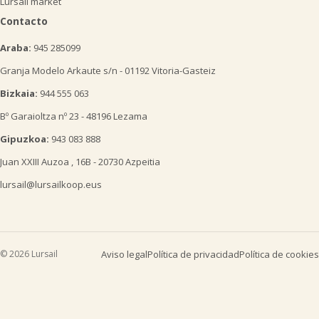
Lursail market
Contacto
Araba:
945 285099
Granja Modelo Arkaute s/n - 01192 Vitoria-Gasteiz
Bizkaia:
944 555 063
Bº Garaioltza nº 23 - 48196 Lezama
Gipuzkoa:
943 083 888
Juan XXIII Auzoa , 16B - 20730 Azpeitia
lursail@lursailkoop.eus
© 2026 Lursail
Aviso legal
Política de privacidad
Política de cookies