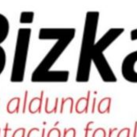

Tablón de anuncios
Lursail Market