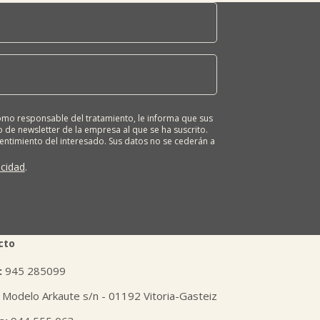
o responsable del tratamiento, le informa que sus
 de newsletter de la empresa al que se ha suscrito.
sentimiento del interesado. Sus datos no se cederán a
ona tiene derecho a solicitar el acceso, rectificación,
ión o derecho a la portabilidad de sus datos
acidad
.
 nuestras oficinas, GARAIOLTZA, Nº 23, 48196 LEZAMA-
er o enviando un correo a: lursail@lursailkoop.eus.
tra página web.
cto
:
945 285099
 Modelo Arkaute s/n - 01192 Vitoria-Gasteiz