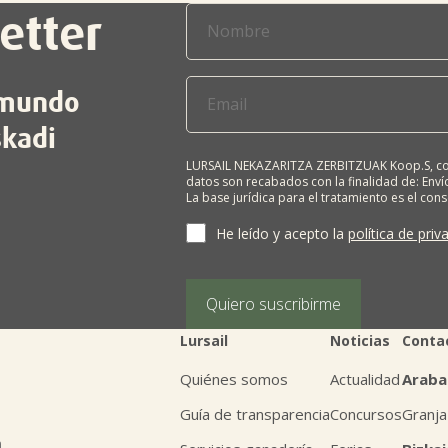
etter
l mundo
skadi
LURSAIL NEKAZARITZA ZERBITZUAK Koop.S, com
datos son recabados con la finalidad de: Envío
La base jurídica para el tratamiento es el con
terceros salvo obligación legal. Cualquier pers
supresión, limitación del tratamiento, oposic
He leído y acepto la
política de priv
personales, escribiéndonos a la dirección de
BIZKAIA, indicando el derecho que desea ejerc
Puede obtener información adicional en nues
Quiero suscribirme
Lursail
Noticias
Conta
Quiénes somos
Actualidad
Araba
Guía de transparencia
Concursos
Granja
n