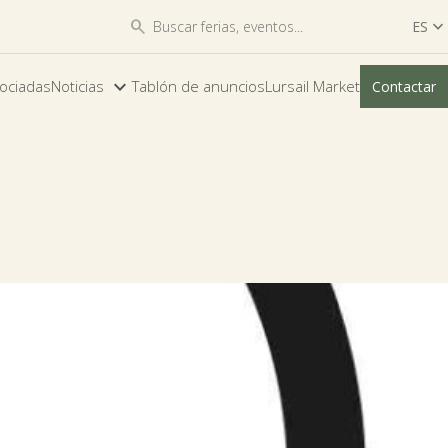


ES

ES
ociadas
Noticias
Tablón de anuncios
Lursail Market
Contactar
EU