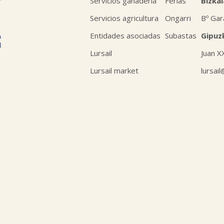
Servicios ganadería
Ferias
Bizkai
Servicios agricultura
Ongarri
Bº Gar
Entidades asociadas
Subastas
Gipuz
Lursail
Juan X
Lursail market
lursai