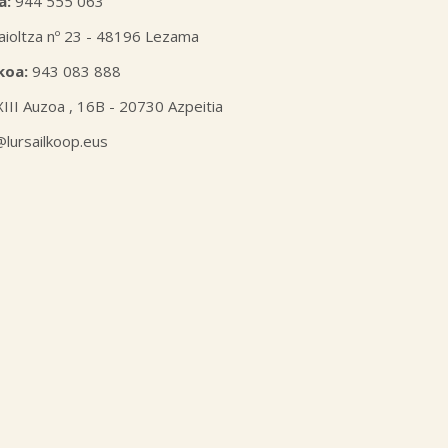
a:
944 555 063
aioltza nº 23 - 48196 Lezama
koa:
943 083 888
XIII Auzoa , 16B - 20730 Azpeitia
l@lursailkoop.eus