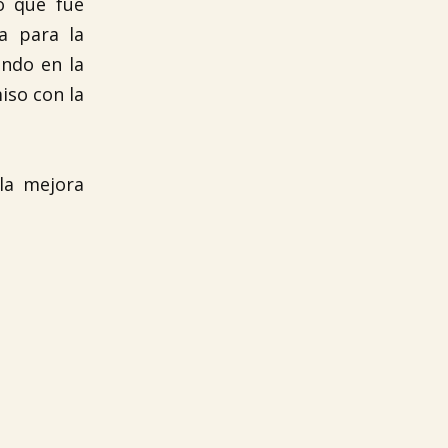
o que fue
a para la
ando en la
iso con la
la mejora