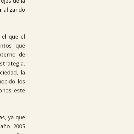
ejes de la
ializando
 el que el
entos que
xterno de
strategia,
ciedad, la
nocido los
onos este
as, ya que
 año 2005