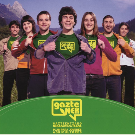

Tablón de anuncios
Lursail Market