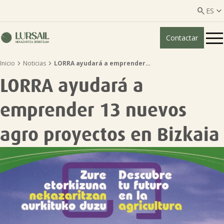


ES
Contactar
ES
EU


Inicio
Noticias
LORRA ayudará a emprender…
Quiénes somos
LORRA ayudará a
Guía transparencia

emprender 13 nuevos
Servicios ganadería

agro proyectos en Bizkaia
Servicios agricultura

Entidades asociadas
Noticias