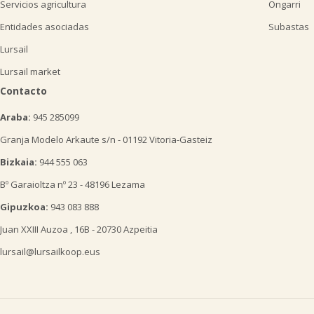
Servicios agricultura
Ongarri
Entidades asociadas
Subastas
Lursail
Lursail market
Contacto
Araba:
945 285099
Granja Modelo Arkaute s/n - 01192 Vitoria-Gasteiz
Bizkaia:
944 555 063
Bº Garaioltza nº 23 - 48196 Lezama
Gipuzkoa:
943 083 888
Juan XXIII Auzoa , 16B - 20730 Azpeitia
lursail@lursailkoop.eus