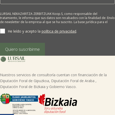
LURSAIL NEKAZARITZA ZERBITZUAK Koop.S, como responsable del
tratamiento, le informa que sus datos son recabados con la finalidad de: Envío
de newsletter de la empresa al que se ha suscrito. La base jurídica para el
tratamiento es el consentimiento del interesado. Sus datos no se cederán a
terceros salvo obligación legal. Cualquier persona tiene derecho a solicitar el
He leído y acepto la
política de privacidad
.
acceso, rectificación, supresión, limitación del tratamiento, oposición o
derecho a la portabilidad de sus datos personales, escribiéndonos a la
dirección de nuestras oficinas, GARAIOLTZA, Nº 23, 48196 LEZAMA-BIZKAIA,
indicando el derecho que desea ejercer o enviando un correo a:
Quiero suscribirme
lursail@lursailkoop.eus. Puede obtener información adicional en nuestra
página web.
Nuestros servicios de consultoría cuentan con financiación de la
Diputación Foral de Gipuzkoa, Diputación Foral de Araba ,
Diputación Foral de Bizkaia y Gobierno Vasco.