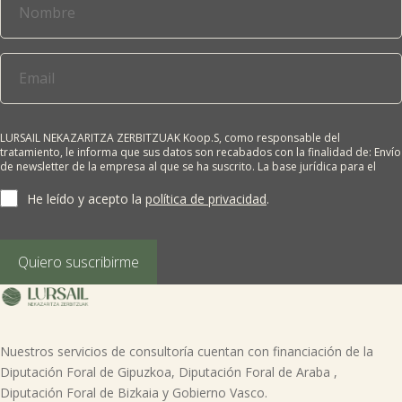
LURSAIL NEKAZARITZA ZERBITZUAK Koop.S, como responsable del
tratamiento, le informa que sus datos son recabados con la finalidad de: Envío

de newsletter de la empresa al que se ha suscrito. La base jurídica para el
tratamiento es el consentimiento del interesado. Sus datos no se cederán a
terceros salvo obligación legal. Cualquier persona tiene derecho a solicitar el
He leído y acepto la
política de privacidad
.
acceso, rectificación, supresión, limitación del tratamiento, oposición o
derecho a la portabilidad de sus datos personales, escribiéndonos a la
dirección de nuestras oficinas, GARAIOLTZA, Nº 23, 48196 LEZAMA-BIZKAIA,
indicando el derecho que desea ejercer o enviando un correo a:
Quiero suscribirme
lursail@lursailkoop.eus. Puede obtener información adicional en nuestra
página web.
Nuestros servicios de consultoría cuentan con financiación de la
Diputación Foral de Gipuzkoa, Diputación Foral de Araba ,
Diputación Foral de Bizkaia y Gobierno Vasco.