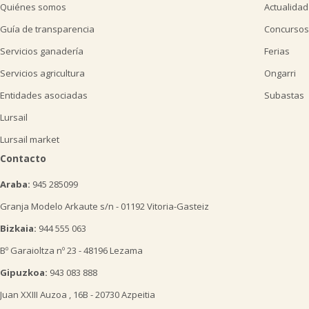
Quiénes somos
Actualidad
Guía de transparencia
Concursos
Servicios ganadería
Ferias
Servicios agricultura
Ongarri
Entidades asociadas
Subastas
Lursail
Lursail market
Contacto
Araba:
945 285099
Granja Modelo Arkaute s/n - 01192 Vitoria-Gasteiz
Bizkaia:
944 555 063
Bº Garaioltza nº 23 - 48196 Lezama
Gipuzkoa:
943 083 888
Juan XXIII Auzoa , 16B - 20730 Azpeitia