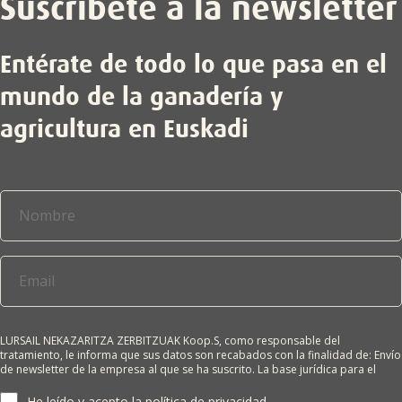
Suscríbete a la newsletter
Entérate de todo lo que pasa en el
mundo de la ganadería y
agricultura en Euskadi
LURSAIL NEKAZARITZA ZERBITZUAK Koop.S, como responsable del
tratamiento, le informa que sus datos son recabados con la finalidad de: Envío
de newsletter de la empresa al que se ha suscrito. La base jurídica para el
tratamiento es el consentimiento del interesado. Sus datos no se cederán a
terceros salvo obligación legal. Cualquier persona tiene derecho a solicitar el
He leído y acepto la
política de privacidad
.