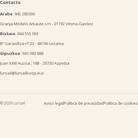
Contacto
Araba:
945 285099
Granja Modelo Arkaute s/n - 01192 Vitoria-Gasteiz
Bizkaia:
944 555 063
Bº Garaioltza nº 23 - 48196 Lezama
Gipuzkoa:
943 083 888
Juan XXIII Auzoa , 16B - 20730 Azpeitia
lursail@lursailkoop.eus
© 2026 Lursail
Aviso legal
Política de privacidad
Política de cookies