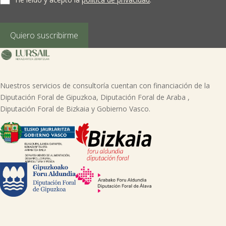
acceso, rectificación, supresión, limitación del tratamiento, oposición o
derecho a la portabilidad de sus datos personales, escribiéndonos a la
dirección de nuestras oficinas, GARAIOLTZA, Nº 23, 48196 LEZAMA-BIZKAIA,
indicando el derecho que desea ejercer o enviando un correo a:
Quiero suscribirme
lursail@lursailkoop.eus. Puede obtener información adicional en nuestra
página web.
Nuestros servicios de consultoría cuentan con financiación de la
Diputación Foral de Gipuzkoa, Diputación Foral de Araba ,
Diputación Foral de Bizkaia y Gobierno Vasco.