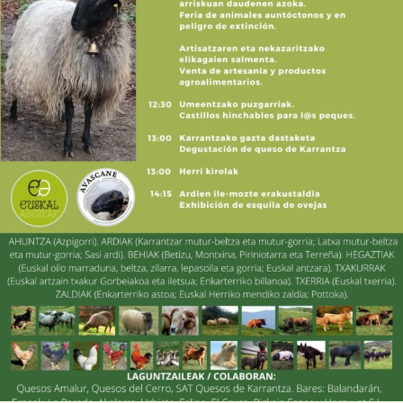

Tablón de anuncios
Lursail Market