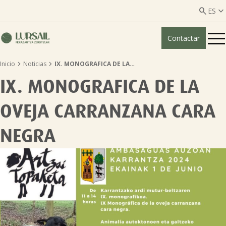


ES
Contactar
ES
EU


Inicio
Noticias
IX. MONOGRAFICA DE LA…
Quiénes somos
IX. MONOGRAFICA DE LA
Guía transparencia

OVEJA CARRANZANA CARA
Servicios ganadería

NEGRA
Servicios agricultura

Entidades asociadas
Noticias