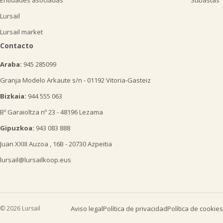
Entidades asociadas
Subastas
Lursail
Lursail market
Contacto
Araba:
945 285099
Granja Modelo Arkaute s/n - 01192 Vitoria-Gasteiz
Bizkaia:
944 555 063
Bº Garaioltza nº 23 - 48196 Lezama
Gipuzkoa:
943 083 888
Juan XXIII Auzoa , 16B - 20730 Azpeitia
lursail@lursailkoop.eus
© 2026 Lursail
Aviso legal
Política de privacidad
Política de cookies