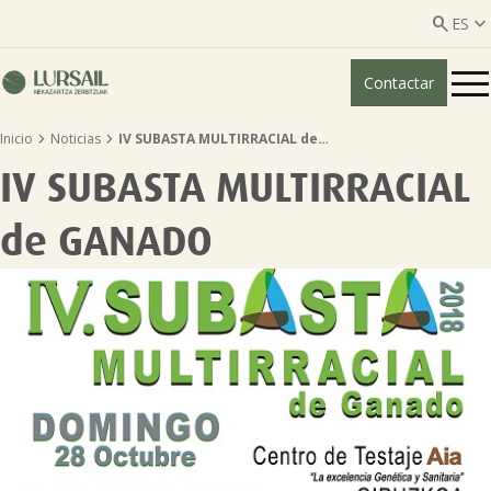


ES
Contactar
ES
EU


Inicio
Noticias
IV SUBASTA MULTIRRACIAL de…
Quiénes somos
IV SUBASTA MULTIRRACIAL
Guía transparencia

de GANADO
Servicios ganadería

Servicios agricultura

Entidades asociadas
Noticias