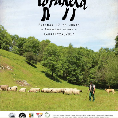

Tablón de anuncios
Lursail Market