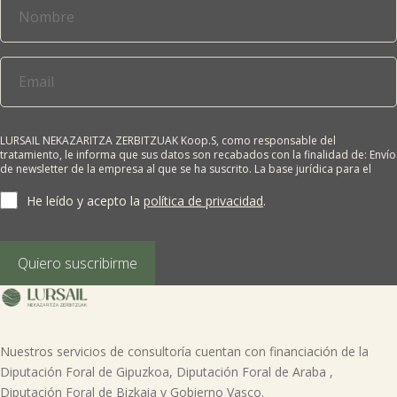
LURSAIL NEKAZARITZA ZERBITZUAK Koop.S, como responsable del
tratamiento, le informa que sus datos son recabados con la finalidad de: Envío
de newsletter de la empresa al que se ha suscrito. La base jurídica para el
tratamiento es el consentimiento del interesado. Sus datos no se cederán a
terceros salvo obligación legal. Cualquier persona tiene derecho a solicitar el
He leído y acepto la
política de privacidad
.
acceso, rectificación, supresión, limitación del tratamiento, oposición o
derecho a la portabilidad de sus datos personales, escribiéndonos a la
dirección de nuestras oficinas, GARAIOLTZA, Nº 23, 48196 LEZAMA-BIZKAIA,
indicando el derecho que desea ejercer o enviando un correo a:
Quiero suscribirme
lursail@lursailkoop.eus. Puede obtener información adicional en nuestra
página web.
Nuestros servicios de consultoría cuentan con financiación de la
Diputación Foral de Gipuzkoa, Diputación Foral de Araba ,
Diputación Foral de Bizkaia y Gobierno Vasco.