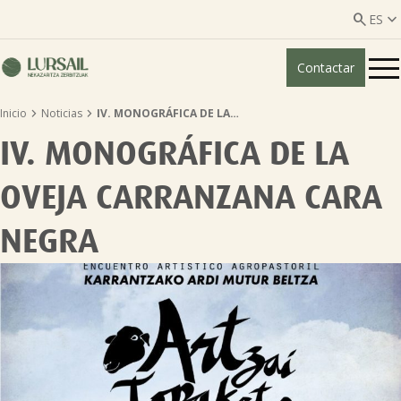


ES
Contactar
ES
EU


Inicio
Noticias
IV. MONOGRÁFICA DE LA…
Quiénes somos
IV. MONOGRÁFICA DE LA
Guía transparencia

OVEJA CARRANZANA CARA
Servicios ganadería

NEGRA
Servicios agricultura

Entidades asociadas
Noticias