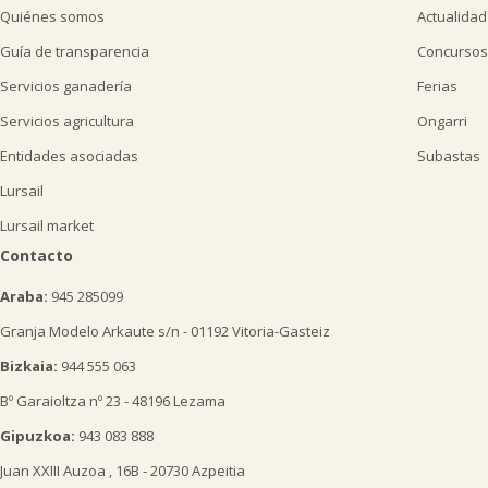
Quiénes somos
Actualidad
Guía de transparencia
Concursos
Servicios ganadería
Ferias
Servicios agricultura
Ongarri
Entidades asociadas
Subastas
Lursail
Lursail market
Contacto
Araba:
945 285099
Granja Modelo Arkaute s/n - 01192 Vitoria-Gasteiz
Bizkaia:
944 555 063
Bº Garaioltza nº 23 - 48196 Lezama
Gipuzkoa:
943 083 888
Juan XXIII Auzoa , 16B - 20730 Azpeitia