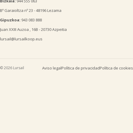
Bizkaia:
944 555 063
Bº Garaioltza nº 23 - 48196 Lezama
Gipuzkoa:
943 083 888
Juan XXIII Auzoa , 16B - 20730 Azpeitia
lursail@lursailkoop.eus
© 2026 Lursail
Aviso legal
Política de privacidad
Política de cookies