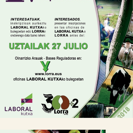

Tablón de anuncios
Lursail Market