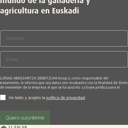
mundo de la ganadería y
agricultura en Euskadi
LURSAIL NEKAZARITZA ZERBITZUAK Koop.S, como responsable del
tratamiento, le informa que sus datos son recabados con la finalidad de: Envío
de newsletter de la empresa al que se ha suscrito. La base jurídica para el
tratamiento es el consentimiento del interesado. Sus datos no se cederán a
terceros salvo obligación legal. Cualquier persona tiene derecho a solicitar el
He leído y acepto la
política de privacidad
.
acceso, rectificación, supresión, limitación del tratamiento, oposición o
derecho a la portabilidad de sus datos personales, escribiéndonos a la
dirección de nuestras oficinas, GARAIOLTZA, Nº 23, 48196 LEZAMA-BIZKAIA,
indicando el derecho que desea ejercer o enviando un correo a:
Quiero suscribirme
lursail@lursailkoop.eus. Puede obtener información adicional en nuestra
página web.