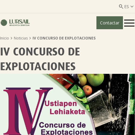


ES
Contactar
ES
EU


Inicio
Noticias
IV CONCURSO DE EXPLOTACIONES
Quiénes somos
IV CONCURSO DE
Guía transparencia

EXPLOTACIONES
Servicios ganadería

Servicios agricultura

Entidades asociadas
Noticias