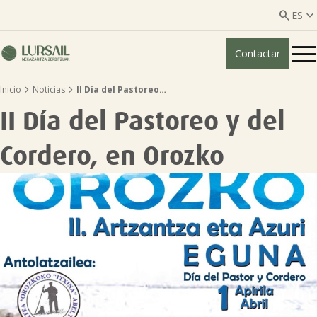


ES
Contactar
ES
EU


Inicio
Noticias
II Día del Pastoreo…
Quiénes somos
II Día del Pastoreo y del
Guía transparencia

Cordero, en Orozko
Servicios ganadería

Servicios agricultura

Entidades asociadas
Noticias