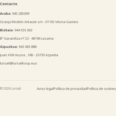
Contacto
Araba:
945 285099
Granja Modelo Arkaute s/n - 01192 Vitoria-Gasteiz
Bizkaia:
944 555 063
Bº Garaioltza nº 23 - 48196 Lezama
Gipuzkoa:
943 083 888
Juan XXIII Auzoa , 16B - 20730 Azpeitia
lursail@lursailkoop.eus
© 2026 Lursail
Aviso legal
Política de privacidad
Política de cookies