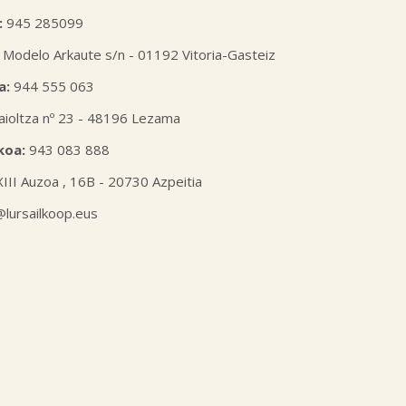
:
945 285099
 Modelo Arkaute s/n - 01192 Vitoria-Gasteiz
a:
944 555 063
aioltza nº 23 - 48196 Lezama
koa:
943 083 888
XIII Auzoa , 16B - 20730 Azpeitia
l@lursailkoop.eus