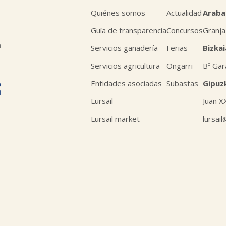
Quiénes somos
Actualidad
Araba
Guía de transparencia
Concursos
Granja
n
Servicios ganadería
Ferias
Bizkai
Servicios agricultura
Ongarri
Bº Gar
Entidades asociadas
Subastas
Gipuz
Lursail
Juan X
Lursail market
lursai