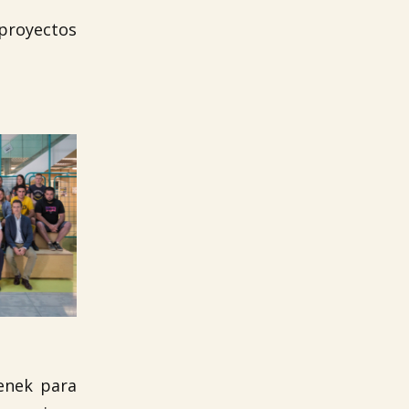
proyectos
enek para