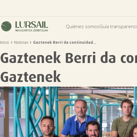
Quiénes somos
Guía transparenc


Inicio
Noticias
Gaztenek Berri da continuidad…
Gaztenek Berri da co
Gaztenek