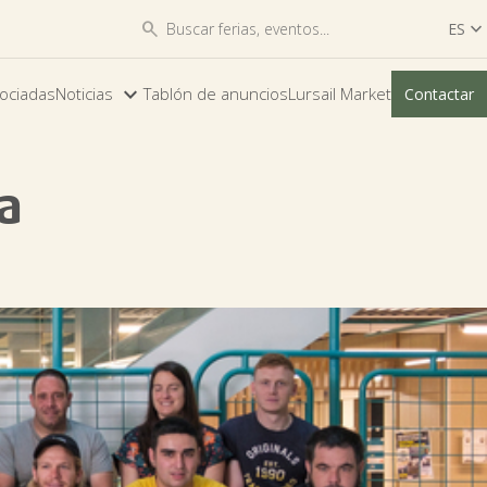


ES

ES
ociadas
Noticias
Tablón de anuncios
Lursail Market
Contactar
EU
a