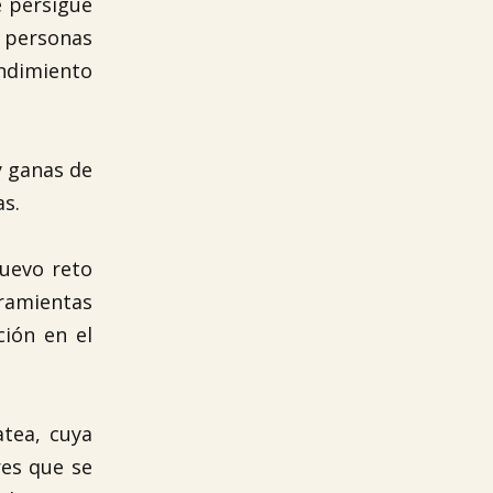
e persigue
r personas
endimiento
y ganas de
as.
nuevo reto
rramientas
ción en el
tea, cuya
res que se