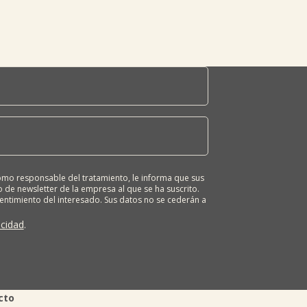
o responsable del tratamiento, le informa que sus
 de newsletter de la empresa al que se ha suscrito.
sentimiento del interesado. Sus datos no se cederán a
ona tiene derecho a solicitar el acceso, rectificación,
ión o derecho a la portabilidad de sus datos
acidad
.
 nuestras oficinas, GARAIOLTZA, Nº 23, 48196 LEZAMA-
er o enviando un correo a: lursail@lursailkoop.eus.
tra página web.
cto