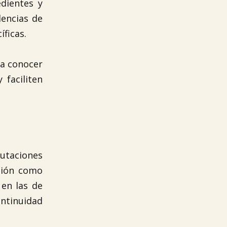
dientes y
dencias de
ficas.
ra conocer
 faciliten
putaciones
stión como
en las de
ontinuidad