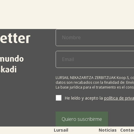
etter
l mundo
skadi
LURSAIL NEKAZARITZA ZERBITZUAK Koop.S, com
datos son recabados con la finalidad de: Envío
La base jurídica para el tratamiento es el con
terceros salvo obligación legal. Cualquier pers
supresión, limitación del tratamiento, oposic
He leído y acepto la
política de priv
personales, escribiéndonos a la dirección de
BIZKAIA, indicando el derecho que desea ejerc
Puede obtener información adicional en nues
Quiero suscribirme
Lursail
Noticias
Conta