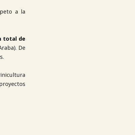
peto a la
n total de
Araba). De
s.
inicultura
 proyectos