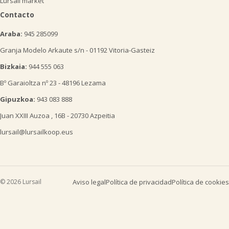
Lursail market
Contacto
Araba:
945 285099
Granja Modelo Arkaute s/n - 01192 Vitoria-Gasteiz
Bizkaia:
944 555 063
Bº Garaioltza nº 23 - 48196 Lezama
Gipuzkoa:
943 083 888
Juan XXIII Auzoa , 16B - 20730 Azpeitia
lursail@lursailkoop.eus
© 2026 Lursail
Aviso legal
Política de privacidad
Política de cookies