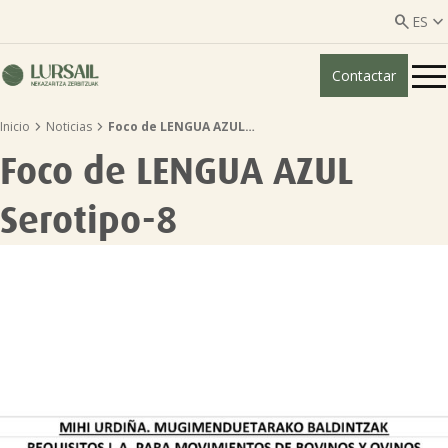


ES
Contactar
ES
EU


Inicio
Noticias
Foco de LENGUA AZUL…
Quiénes somos
Foco de LENGUA AZUL
Guía transparencia

Serotipo-8
Servicios ganadería

Servicios agricultura

Entidades asociadas
Noticias