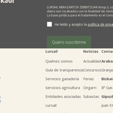
skadi
LURSAIL NEKAZARITZA ZERBITZUAK Koop.S, com
datos son recabados con la finalidad de: Envío
La base jurídica para el tratamiento es el con
terceros salvo obligación legal. Cualquier pers
supresión, limitación del tratamiento, oposic
He leído y acepto la
política de priv
personales, escribiéndonos a la dirección de
BIZKAIA, indicando el derecho que desea ejerc
Puede obtener información adicional en nues
Quiero suscribirme
Lursail
Noticias
Conta
Quiénes somos
Actualidad
Araba
Guía de transparencia
Concursos
Granja
n
Servicios ganadería
Ferias
Bizkai
Servicios agricultura
Ongarri
Bº Gar
Entidades asociadas
Subastas
Gipuz
Lursail
Juan X