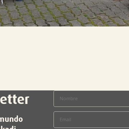
etter
l mundo