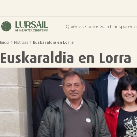
Quiénes somos
Guía transparenc


Inicio
Noticias
Euskaraldia en Lorra
Euskaraldia en Lorra