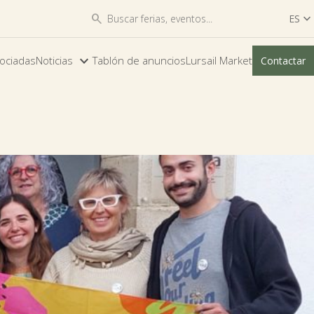


ES

ES
ociadas
Noticias
Tablón de anuncios
Lursail Market
Contactar
EU