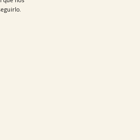
l que nos
eguirlo.