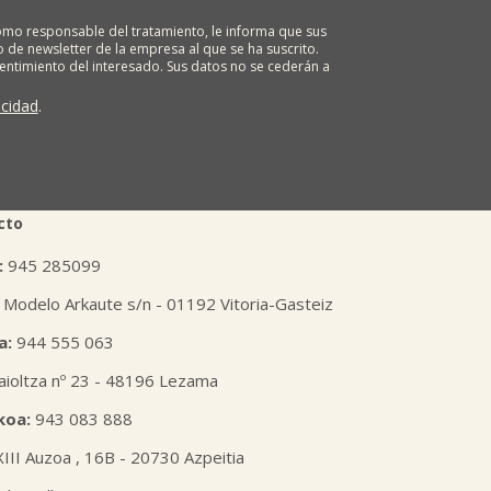
o responsable del tratamiento, le informa que sus
 de newsletter de la empresa al que se ha suscrito.
sentimiento del interesado. Sus datos no se cederán a
ona tiene derecho a solicitar el acceso, rectificación,
ión o derecho a la portabilidad de sus datos
acidad
.
 nuestras oficinas, GARAIOLTZA, Nº 23, 48196 LEZAMA-
er o enviando un correo a: lursail@lursailkoop.eus.
tra página web.
cto
:
945 285099
 Modelo Arkaute s/n - 01192 Vitoria-Gasteiz
a:
944 555 063
aioltza nº 23 - 48196 Lezama
koa:
943 083 888
XIII Auzoa , 16B - 20730 Azpeitia