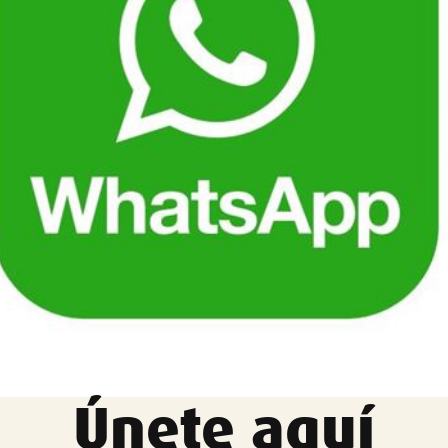

Tablón de anuncios
Lursail Market
Únete aquí