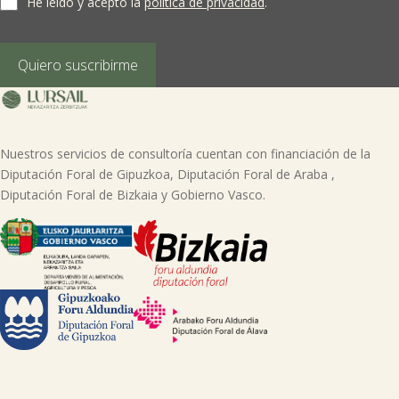
He leído y acepto la
política de privacidad
.
acceso, rectificación, supresión, limitación del tratamiento, oposición o
derecho a la portabilidad de sus datos personales, escribiéndonos a la
dirección de nuestras oficinas, GARAIOLTZA, Nº 23, 48196 LEZAMA-BIZKAIA,
indicando el derecho que desea ejercer o enviando un correo a:
Quiero suscribirme
lursail@lursailkoop.eus. Puede obtener información adicional en nuestra
página web.
Nuestros servicios de consultoría cuentan con financiación de la
Diputación Foral de Gipuzkoa, Diputación Foral de Araba ,
Diputación Foral de Bizkaia y Gobierno Vasco.