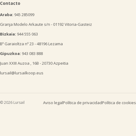
Contacto
Araba:
945 285099
Granja Modelo Arkaute s/n - 01192 Vitoria-Gasteiz
Bizkaia:
944 555 063
Bº Garaioltza nº 23 - 48196 Lezama
Gipuzkoa:
943 083 888
Juan XXIII Auzoa , 16B - 20730 Azpeitia
lursail@lursailkoop.eus
© 2026 Lursail
Aviso legal
Política de privacidad
Política de cookies