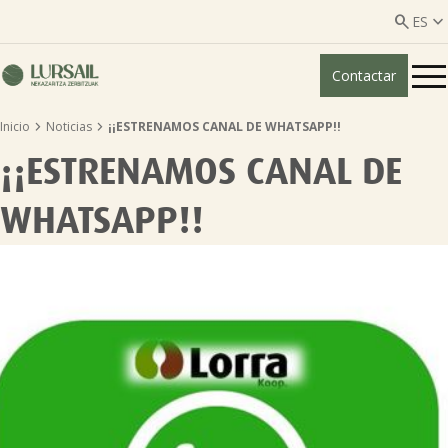


ES
Contactar
ES
EU


Inicio
Noticias
¡¡ESTRENAMOS CANAL DE WHATSAPP!!
Quiénes somos
¡¡ESTRENAMOS CANAL DE
Guía transparencia

WHATSAPP!!
Servicios ganadería

Servicios agricultura

Entidades asociadas
Noticias