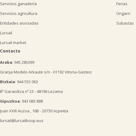
Servicios ganadería
Ferias
Servicios agricultura
Ongarri
Entidades asociadas
Subastas
Lursail
Lursail market
Contacto
Araba:
945 285099
Granja Modelo Arkaute s/n - 01192 Vitoria-Gasteiz
Bizkaia:
944 555 063
Bº Garaioltza nº 23 - 48196 Lezama
Gipuzkoa:
943 083 888
Juan XXIII Auzoa , 16B - 20730 Azpeitia
lursail@lursailkoop.eus