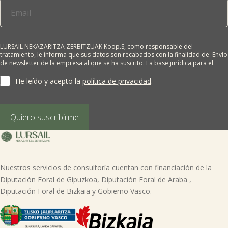
LURSAIL NEKAZARITZA ZERBITZUAK Koop.S, como responsable del
tratamiento, le informa que sus datos son recabados con la finalidad de: Envío
de newsletter de la empresa al que se ha suscrito. La base jurídica para el
tratamiento es el consentimiento del interesado. Sus datos no se cederán a
terceros salvo obligación legal. Cualquier persona tiene derecho a solicitar el
He leído y acepto la
política de privacidad
.
acceso, rectificación, supresión, limitación del tratamiento, oposición o
derecho a la portabilidad de sus datos personales, escribiéndonos a la
dirección de nuestras oficinas, GARAIOLTZA, Nº 23, 48196 LEZAMA-BIZKAIA,
indicando el derecho que desea ejercer o enviando un correo a:
Quiero suscribirme
lursail@lursailkoop.eus. Puede obtener información adicional en nuestra
página web.
Nuestros servicios de consultoría cuentan con financiación de la
Diputación Foral de Gipuzkoa, Diputación Foral de Araba ,
Diputación Foral de Bizkaia y Gobierno Vasco.