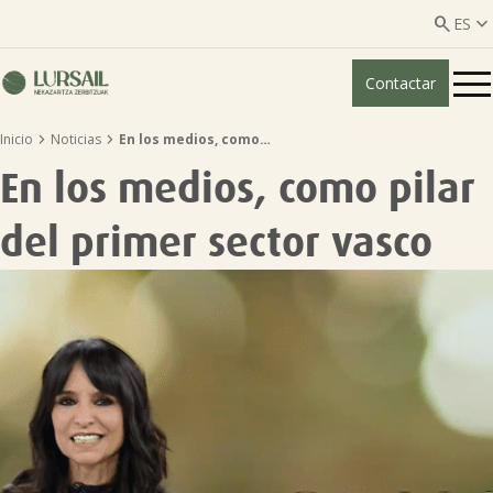


ES
Contactar
ES
EU


Inicio
Noticias
En los medios, como…
Quiénes somos
En los medios, como pilar
Guía transparencia

del primer sector vasco
Servicios ganadería

Servicios agricultura

Entidades asociadas
Noticias