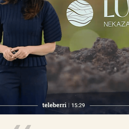

Tablón de anuncios
Lursail Market