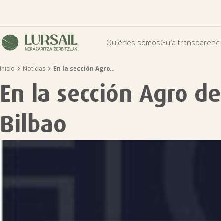
Quiénes somos
Guía transparenc


Inicio
Noticias
En la sección Agro…
En la sección Agro d
Bilbao