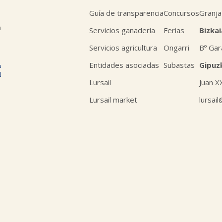
Guía de transparencia
Concursos
Granja
n
Servicios ganadería
Ferias
Bizkai
Servicios agricultura
Ongarri
Bº Gar
Entidades asociadas
Subastas
Gipuz
Lursail
Juan X
Lursail market
lursai