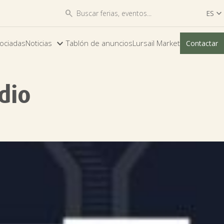


ES

ES
ociadas
Noticias
Tablón de anuncios
Lursail Market
Contactar
EU
dio