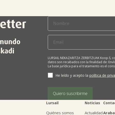
etter
l mundo
skadi
LURSAIL NEKAZARITZA ZERBITZUAK Koop.S, com
datos son recabados con la finalidad de: Envío
La base jurídica para el tratamiento es el con
terceros salvo obligación legal. Cualquier pers
supresión, limitación del tratamiento, oposic
He leído y acepto la
política de priv
personales, escribiéndonos a la dirección de
BIZKAIA, indicando el derecho que desea ejerc
Puede obtener información adicional en nues
Quiero suscribirme
Lursail
Noticias
Conta
Quiénes somos
Actualidad
Araba