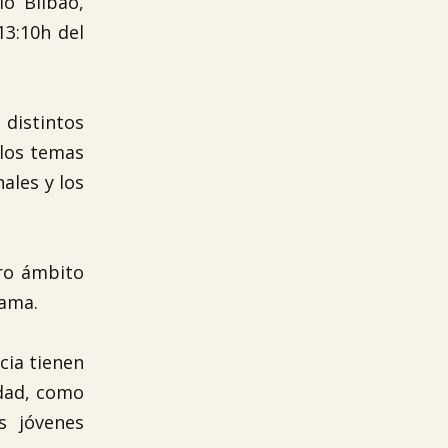
o Bilbao,
13:10h del
 distintos
 los temas
ales y los
tro ámbito
rama.
cia tienen
idad, como
s jóvenes