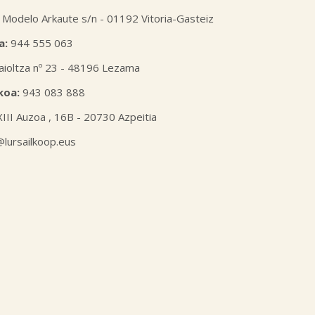
 Modelo Arkaute s/n - 01192 Vitoria-Gasteiz
a:
944 555 063
aioltza nº 23 - 48196 Lezama
koa:
943 083 888
XIII Auzoa , 16B - 20730 Azpeitia
l@lursailkoop.eus