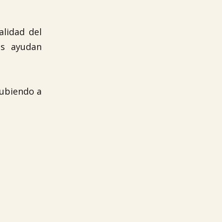
lidad del
as ayudan
subiendo a