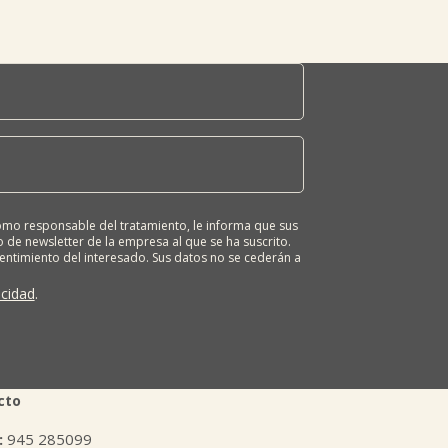
o responsable del tratamiento, le informa que sus
 de newsletter de la empresa al que se ha suscrito.
sentimiento del interesado. Sus datos no se cederán a
ona tiene derecho a solicitar el acceso, rectificación,
ión o derecho a la portabilidad de sus datos
acidad
.
 nuestras oficinas, GARAIOLTZA, Nº 23, 48196 LEZAMA-
er o enviando un correo a: lursail@lursailkoop.eus.
tra página web.
cto
:
945 285099