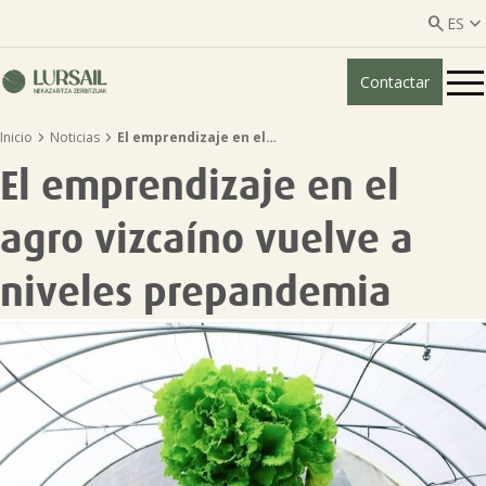


ES
Contactar
ES
EU


Inicio
Noticias
El emprendizaje en el…
Quiénes somos
El emprendizaje en el
Guía transparencia

agro vizcaíno vuelve a
Servicios ganadería

niveles prepandemia
Servicios agricultura

Entidades asociadas
Noticias