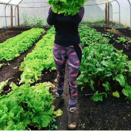

Tablón de anuncios
Lursail Market