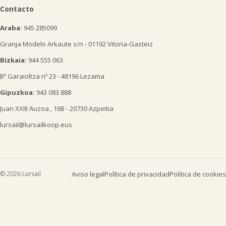
Contacto
Araba:
945 285099
Granja Modelo Arkaute s/n - 01192 Vitoria-Gasteiz
Bizkaia:
944 555 063
Bº Garaioltza nº 23 - 48196 Lezama
Gipuzkoa:
943 083 888
Juan XXIII Auzoa , 16B - 20730 Azpeitia
lursail@lursailkoop.eus
© 2026 Lursail
Aviso legal
Política de privacidad
Política de cookies