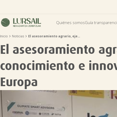
Quiénes somos
Guía transparenc


Inicio
Noticias
El asesoramiento agrario, eje…
El asesoramiento agr
conocimiento e innov
Europa