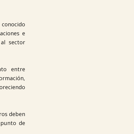
 conocido
zaciones e
al sector
nto entre
formación,
voreciendo
bros deben
 punto de