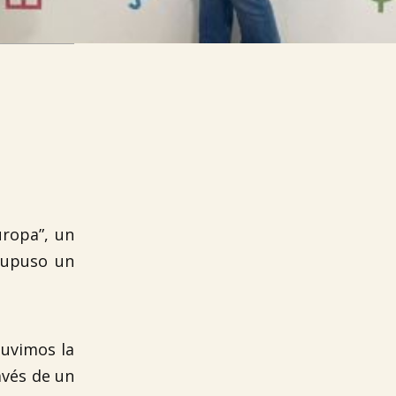
uropa”, un
supuso un
tuvimos la
avés de un