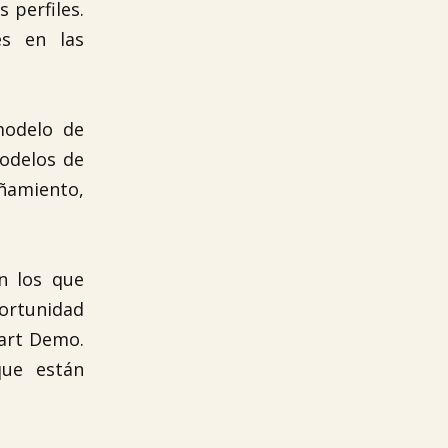
 perfiles.
es en las
modelo de
odelos de
ñamiento,
n los que
portunidad
art Demo.
que están