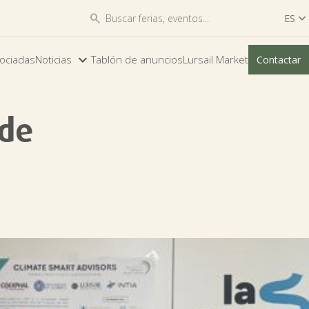


ES

ES
ociadas
Noticias
Tablón de anuncios
Lursail Market
Contactar
EU
 de