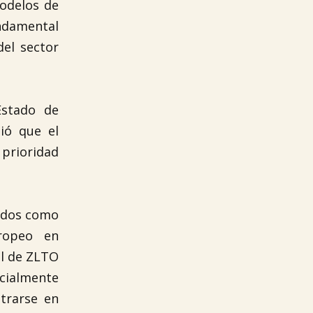
modelos de
ndamental
el sector
Estado de
ió que el
rioridad
ados como
ropeo en
el de ZLTO
cialmente
trarse en