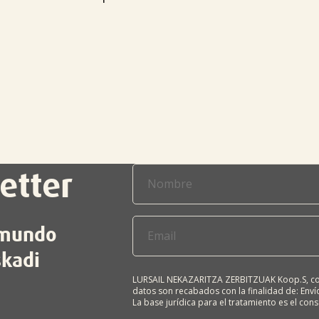
etter
l mundo
skadi
LURSAIL NEKAZARITZA ZERBITZUAK Koop.S, com
datos son recabados con la finalidad de: Envío
La base jurídica para el tratamiento es el con
terceros salvo obligación legal. Cualquier pers