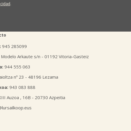
ión o derecho a la portabilidad de sus datos
acidad
.
 nuestras oficinas, GARAIOLTZA, Nº 23, 48196 LEZAMA-
er o enviando un correo a: lursail@lursailkoop.eus.
tra página web.
cto
:
945 285099
 Modelo Arkaute s/n - 01192 Vitoria-Gasteiz
a:
944 555 063
aioltza nº 23 - 48196 Lezama
koa:
943 083 888
XIII Auzoa , 16B - 20730 Azpeitia
l@lursailkoop.eus