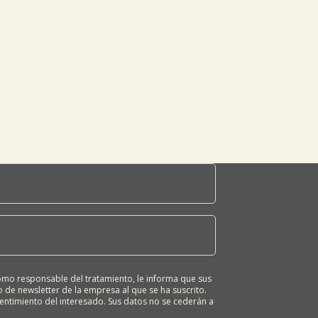
o responsable del tratamiento, le informa que sus
 de newsletter de la empresa al que se ha suscrito.
sentimiento del interesado. Sus datos no se cederán a
ona tiene derecho a solicitar el acceso, rectificación,