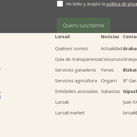
supresión, limitación del tratamiento, oposic
He leído y acepto la
política de priv
personales, escribiéndonos a la dirección de
BIZKAIA, indicando el derecho que desea ejerc
Puede obtener información adicional en nues
Quiero suscribirme
Lursail
Noticias
Conta
Quiénes somos
Actualidad
Araba
Guía de transparencia
Concursos
Granja
n
Servicios ganadería
Ferias
Bizkai
Servicios agricultura
Ongarri
Bº Gar
Entidades asociadas
Subastas
Gipuz
Lursail
Juan X
Lursail market
lursai