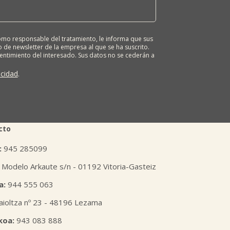
o responsable del tratamiento, le informa que sus
 de newsletter de la empresa al que se ha suscrito.
sentimiento del interesado. Sus datos no se cederán a
ona tiene derecho a solicitar el acceso, rectificación,
ión o derecho a la portabilidad de sus datos
acidad
.
 nuestras oficinas, GARAIOLTZA, Nº 23, 48196 LEZAMA-
er o enviando un correo a: lursail@lursailkoop.eus.
tra página web.
cto
:
945 285099
 Modelo Arkaute s/n - 01192 Vitoria-Gasteiz
a:
944 555 063
aioltza nº 23 - 48196 Lezama
koa:
943 083 888