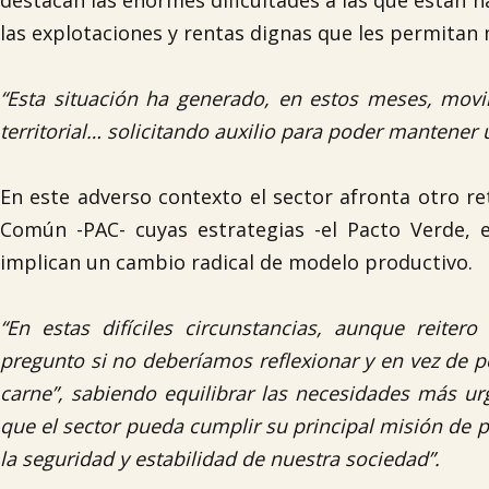
destacan las enormes dificultades a las que están h
las explotaciones y rentas dignas que les permitan 
“Esta situación ha generado, en estos meses, movili
territorial… solicitando auxilio para poder mantener
En este adverso contexto el sector afronta otro ret
Común -PAC- cuyas estrategias -el Pacto Verde, e
implican un cambio radical de modelo productivo.
“En estas difíciles circunstancias, aunque reite
pregunto si no deberíamos reflexionar y en vez de p
carne”, sabiendo equilibrar las necesidades más urg
que el sector pueda cumplir su principal misión de 
la seguridad y estabilidad de nuestra sociedad”.