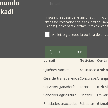
l mundo
skadi
LURSAIL NEKAZARITZA ZERBITZUAK Koop.S, com
datos son recabados con la finalidad de: Envío
La base jurídica para el tratamiento es el con
terceros salvo obligación legal. Cualquier pers
supresión, limitación del tratamiento, oposic
He leído y acepto la
política de priv
personales, escribiéndonos a la dirección de
BIZKAIA, indicando el derecho que desea ejerc
Puede obtener información adicional en nues
Quiero suscribirme
Lursail
Noticias
Conta
Quiénes somos
Actualidad
Araba
Guía de transparencia
Concursos
Granja
n
Servicios ganadería
Ferias
Bizkai
Servicios agricultura
Ongarri
Bº Gar
Entidades asociadas
Subastas
Gipuz