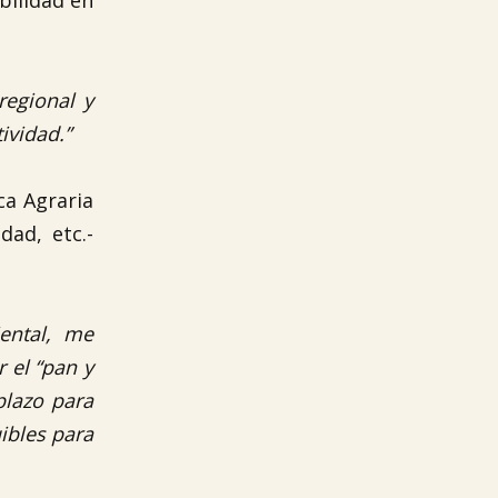
bilidad en
regional y
ividad.”
ca Agraria
dad, etc.-
ental, me
 el “pan y
plazo para
ibles para