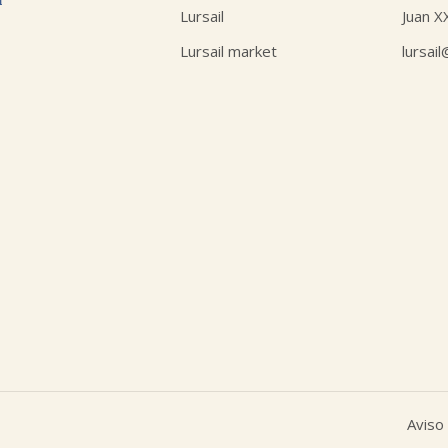
Lursail
Juan X
Lursail market
lursai
Aviso 