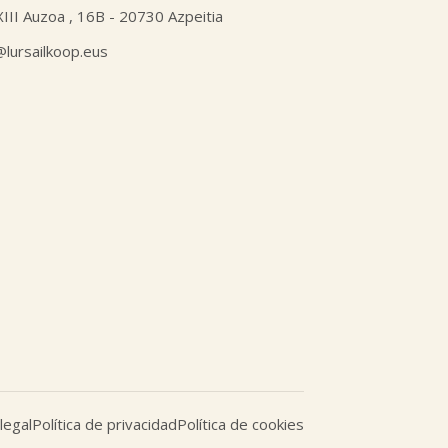
XIII Auzoa , 16B - 20730 Azpeitia
l@lursailkoop.eus
legal
Política de privacidad
Política de cookies