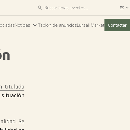


ES

ES
ociadas
Noticias
Tablón de anuncios
Lursail Market
Contactar
EU
ón
n titulada
situación
alidad. Se