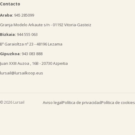
Contacto
Araba:
945 285099
Granja Modelo Arkaute s/n - 01192 Vitoria-Gasteiz
Bizkaia:
944 555 063
Bº Garaioltza nº 23 - 48196 Lezama
Gipuzkoa:
943 083 888
Juan XXIII Auzoa , 16B - 20730 Azpeitia
lursail@lursailkoop.eus
© 2026 Lursail
Aviso legal
Política de privacidad
Política de cookies