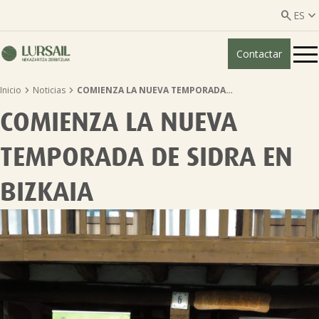


ES
Contactar
ES
EU


Inicio
Noticias
COMIENZA LA NUEVA TEMPORADA…
Quiénes somos
COMIENZA LA NUEVA
Guía transparencia

TEMPORADA DE SIDRA EN
Servicios ganadería

BIZKAIA
Servicios agricultura

Entidades asociadas
Noticias