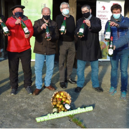

Tablón de anuncios
Lursail Market