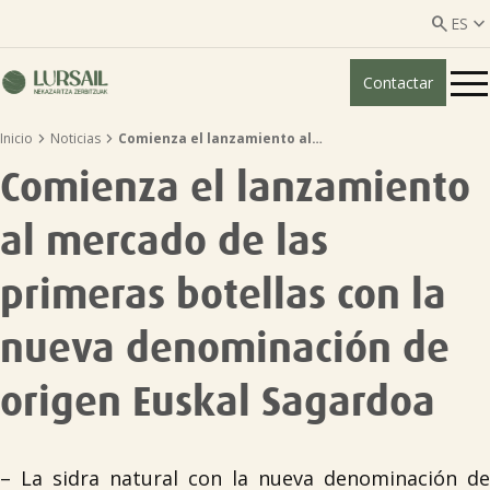


ES
Contactar
ES
EU


Inicio
Noticias
Comienza el lanzamiento al…
Quiénes somos
Comienza el lanzamiento
Guía transparencia

al mercado de las
Servicios ganadería

primeras botellas con la
nueva denominación de
Servicios agricultura

origen Euskal Sagardoa
Entidades asociadas
– La sidra natural con la nueva denominación de
Noticias