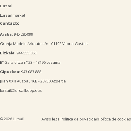
Lursail
Lursail market
Contacto
Araba:
945 285099
Granja Modelo Arkaute s/n - 01192 Vitoria-Gasteiz
Bizkaia:
944 555 063
Bº Garaioltza nº 23 - 48196 Lezama
Gipuzkoa:
943 083 888
Juan XXIII Auzoa , 16B - 20730 Azpeitia
lursail@lursailkoop.eus
© 2026 Lursail
Aviso legal
Política de privacidad
Política de cookies