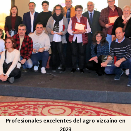

Tablón de anuncios
Lursail Market
Profesionales excelentes del agro vizcaíno en
2023