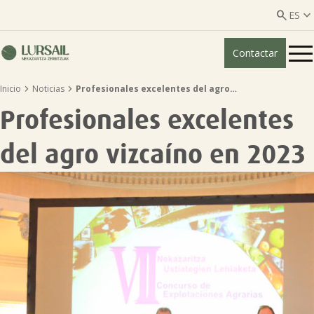


ES
Contactar
ES
EU


Inicio
Noticias
Profesionales excelentes del agro…
Quiénes somos
Profesionales excelentes
Guía transparencia

del agro vizcaíno en 2023
Servicios ganadería

Servicios agricultura

Entidades asociadas
Noticias