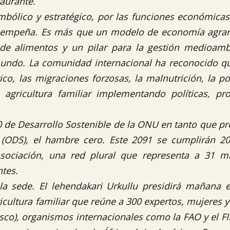
taurante.
imbólico y estratégico, por las funciones económicas,
desempeña. Es más que un modelo de economía agrar
 de alimentos y un pilar para la gestión medioamb
 mundo. La comunidad internacional ha reconocido qu
co, las migraciones forzosas, la malnutrición, la po
a agricultura familiar implementando políticas, p
30 de Desarrollo Sostenible de la ONU en tanto que p
e (ODS), el hambre cero. Este 2091 se cumplirán 2
ociación, una red plural que representa a 31 mi
ntes.
 sede. El lehendakari Urkullu presidirá mañana e
ricultura familiar que reúne a 300 expertos, mujeres 
asco), organismos internacionales como la FAO y el F