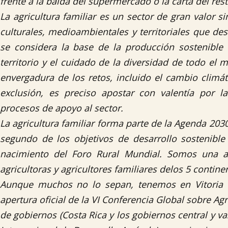
frente a la balda del supermercado o la carta del res
La agricultura familiar es un sector de gran valor s
culturales, medioambientales y territoriales que 
se considera la base de la producción sostenible
territorio y el cuidado de la diversidad de todo el
envergadura de los retos, incluido el cambio climáti
exclusión, es preciso apostar con valentía por l
procesos de apoyo al sector.
La agricultura familiar forma parte de la Agenda 20
segundo de los objetivos de desarrollo sostenibl
nacimiento del Foro Rural Mundial. Somos una as
agricultoras y agricultores familiares delos 5 contine
Aunque muchos no lo sepan, tenemos en Vitoria la
apertura oficial de la VI Conferencia Global sobre Ag
de gobiernos (Costa Rica y los gobiernos central y v