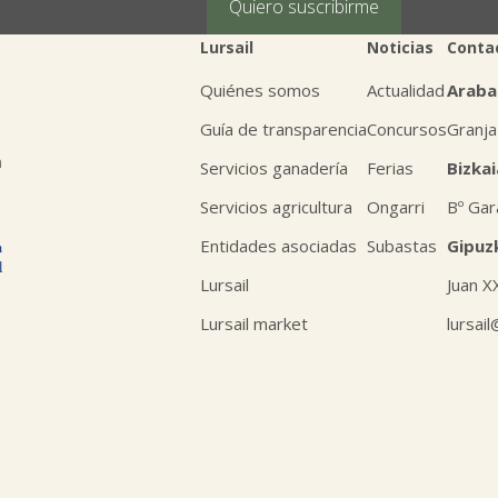
Quiero suscribirme
Lursail
Noticias
Conta
Quiénes somos
Actualidad
Araba
Guía de transparencia
Concursos
Granja
n
Servicios ganadería
Ferias
Bizkai
Servicios agricultura
Ongarri
Bº Gar
Entidades asociadas
Subastas
Gipuz
Lursail
Juan X
Lursail market
lursai