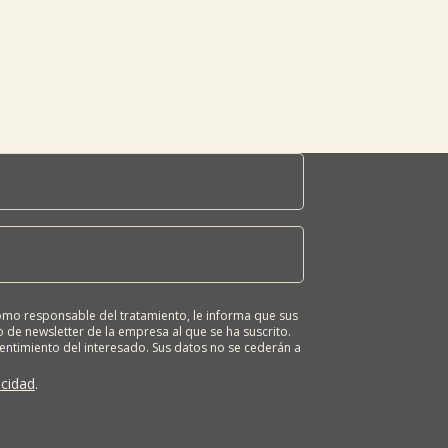
o responsable del tratamiento, le informa que sus
 de newsletter de la empresa al que se ha suscrito.
sentimiento del interesado. Sus datos no se cederán a
ona tiene derecho a solicitar el acceso, rectificación,
ión o derecho a la portabilidad de sus datos
acidad
.
 nuestras oficinas, GARAIOLTZA, Nº 23, 48196 LEZAMA-
er o enviando un correo a: lursail@lursailkoop.eus.
tra página web.