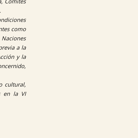
a, Comités
.
condiciones
antes como
s Naciones
revia a la
cción y la
ncernido,
 cultural,
 en la VI