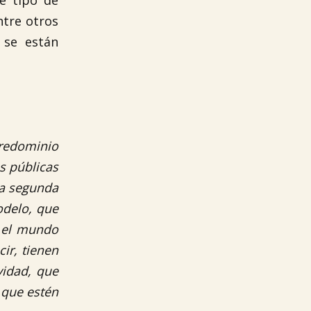
e tipo de
ntre otros
 se están
predominio
s públicas
la segunda
odelo, que
n el mundo
ir, tienen
vidad, que
 que estén