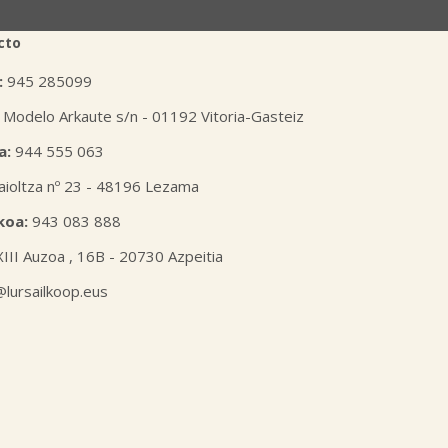
cto
:
945 285099
 Modelo Arkaute s/n - 01192 Vitoria-Gasteiz
a:
944 555 063
aioltza nº 23 - 48196 Lezama
koa:
943 083 888
XIII Auzoa , 16B - 20730 Azpeitia
l@lursailkoop.eus