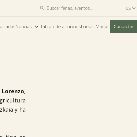


ES

ES
ociadas
Noticias
Tablón de anuncios
Lursail Market
Contactar
EU
 Lorenzo,
gricultura
zkaia y ha