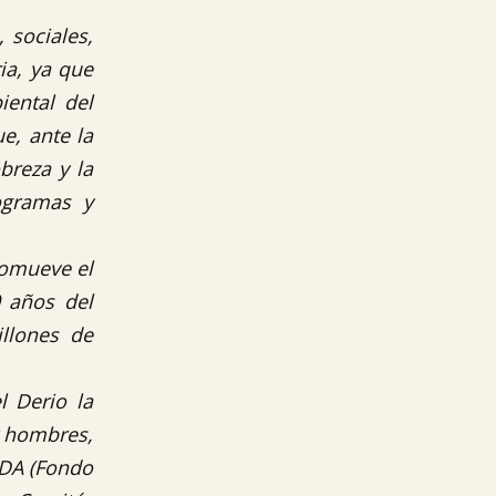
 sociales,
ia, ya que
iental del
e, ante la
breza y la
rogramas y
romueve el
0 años del
llones de
l Derio la
y hombres,
IDA (Fondo