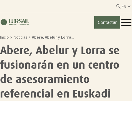


ES
Contactar
ES
EU


Inicio
Noticias
Abere, Abelur y Lorra…
Quiénes somos
Abere, Abelur y Lorra se
Guía transparencia

fusionarán en un centro
Servicios ganadería

de asesoramiento
referencial en Euskadi
Servicios agricultura

Entidades asociadas
Noticias