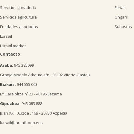
Servicios ganadería
Ferias
Servicios agricultura
Ongarri
Entidades asociadas
Subastas
Lursail
Lursail market
Contacto
Araba:
945 285099
Granja Modelo Arkaute s/n - 01192 Vitoria-Gasteiz
Bizkaia:
944 555 063
Bº Garaioltza nº 23 - 48196 Lezama
Gipuzkoa:
943 083 888
Juan XXIII Auzoa , 16B - 20730 Azpeitia
lursail@lursailkoop.eus