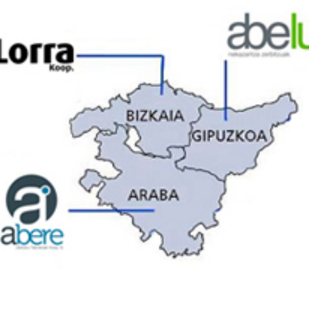

Tablón de anuncios
Lursail Market