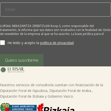
LURSAIL NEKAZARITZA ZERBITZUAK Koop.S, como responsable del
tratamiento, le informa que sus datos son recabados con la finalidad de: Envío
de newsletter de la empresa al que se ha suscrito. La base jurídica para el
tratamiento es el consentimiento del interesado. Sus datos no se cederán a
terceros salvo obligación legal. Cualquier persona tiene derecho a solicitar el
He leído y acepto la
política de privacidad
.
acceso, rectificación, supresión, limitación del tratamiento, oposición o
derecho a la portabilidad de sus datos personales, escribiéndonos a la
dirección de nuestras oficinas, GARAIOLTZA, Nº 23, 48196 LEZAMA-BIZKAIA,
indicando el derecho que desea ejercer o enviando un correo a:
Quiero suscribirme
lursail@lursailkoop.eus. Puede obtener información adicional en nuestra
página web.
Nuestros servicios de consultoría cuentan con financiación de la
Diputación Foral de Gipuzkoa, Diputación Foral de Araba ,
Diputación Foral de Bizkaia y Gobierno Vasco.