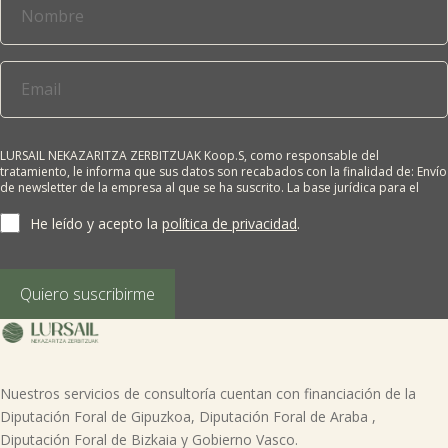

Tablón de anuncios
Lursail Market
LURSAIL NEKAZARITZA ZERBITZUAK Koop.S, como responsable del
tratamiento, le informa que sus datos son recabados con la finalidad de: Envío
de newsletter de la empresa al que se ha suscrito. La base jurídica para el
tratamiento es el consentimiento del interesado. Sus datos no se cederán a
terceros salvo obligación legal. Cualquier persona tiene derecho a solicitar el
He leído y acepto la
política de privacidad
.
acceso, rectificación, supresión, limitación del tratamiento, oposición o
derecho a la portabilidad de sus datos personales, escribiéndonos a la
dirección de nuestras oficinas, GARAIOLTZA, Nº 23, 48196 LEZAMA-BIZKAIA,
indicando el derecho que desea ejercer o enviando un correo a:
Quiero suscribirme
lursail@lursailkoop.eus. Puede obtener información adicional en nuestra
página web.
Nuestros servicios de consultoría cuentan con financiación de la
Diputación Foral de Gipuzkoa, Diputación Foral de Araba ,
Diputación Foral de Bizkaia y Gobierno Vasco.