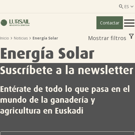


ES
Contactar
ES
EU
filter_alt
Mostrar filtros


Inicio
Noticias
Energía Solar
Quiénes somos
Energía Solar
Guía transparencia

Suscríbete a la newsletter
Servicios ganadería

Entérate de todo lo que pasa en el
Servicios agricultura

mundo de la ganadería y
agricultura en Euskadi
Entidades asociadas
Noticias