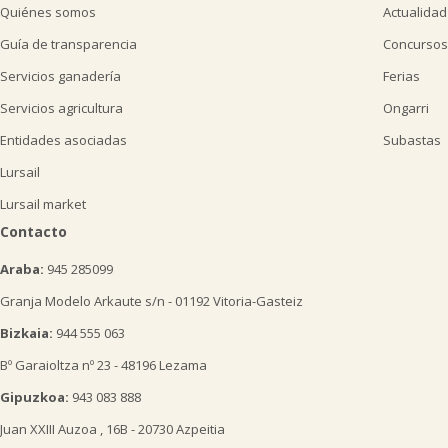
Quiénes somos
Actualidad
Guía de transparencia
Concursos
Servicios ganadería
Ferias
Servicios agricultura
Ongarri
Entidades asociadas
Subastas
Lursail
Lursail market
Contacto
Araba:
945 285099
Granja Modelo Arkaute s/n - 01192 Vitoria-Gasteiz
Bizkaia:
944 555 063
Bº Garaioltza nº 23 - 48196 Lezama
Gipuzkoa:
943 083 888
Juan XXIII Auzoa , 16B - 20730 Azpeitia