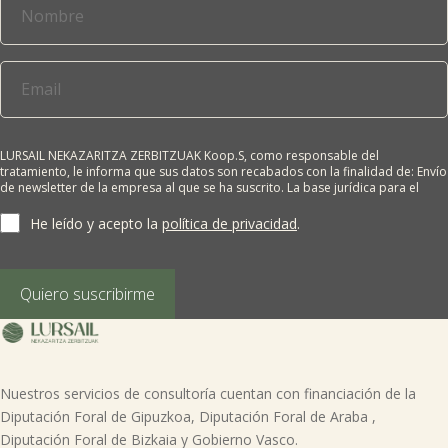

Tablón de anuncios
Lursail Market
LURSAIL NEKAZARITZA ZERBITZUAK Koop.S, como responsable del
tratamiento, le informa que sus datos son recabados con la finalidad de: Envío
de newsletter de la empresa al que se ha suscrito. La base jurídica para el
tratamiento es el consentimiento del interesado. Sus datos no se cederán a
terceros salvo obligación legal. Cualquier persona tiene derecho a solicitar el
He leído y acepto la
política de privacidad
.
acceso, rectificación, supresión, limitación del tratamiento, oposición o
derecho a la portabilidad de sus datos personales, escribiéndonos a la
dirección de nuestras oficinas, GARAIOLTZA, Nº 23, 48196 LEZAMA-BIZKAIA,
indicando el derecho que desea ejercer o enviando un correo a:
Quiero suscribirme
lursail@lursailkoop.eus. Puede obtener información adicional en nuestra
página web.
Nuestros servicios de consultoría cuentan con financiación de la
Diputación Foral de Gipuzkoa, Diputación Foral de Araba ,
Diputación Foral de Bizkaia y Gobierno Vasco.