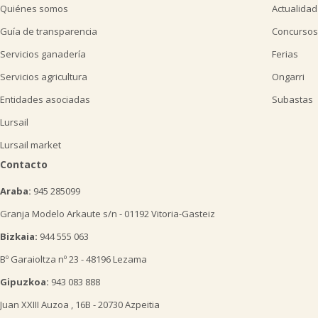
Quiénes somos
Actualidad
Guía de transparencia
Concursos
Servicios ganadería
Ferias
Servicios agricultura
Ongarri
Entidades asociadas
Subastas
Lursail
Lursail market
Contacto
Araba:
945 285099
Granja Modelo Arkaute s/n - 01192 Vitoria-Gasteiz
Bizkaia:
944 555 063
Bº Garaioltza nº 23 - 48196 Lezama
Gipuzkoa:
943 083 888
Juan XXIII Auzoa , 16B - 20730 Azpeitia