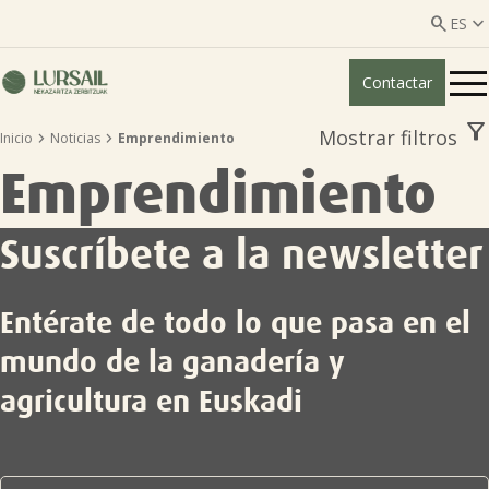


ES
Contactar
ES
EU
filter_alt
Mostrar filtros


Inicio
Noticias
Emprendimiento
Quiénes somos
Emprendimiento
Guía transparencia

Suscríbete a la newsletter
Servicios ganadería

Entérate de todo lo que pasa en el
Servicios agricultura

mundo de la ganadería y
agricultura en Euskadi
Entidades asociadas
Noticias