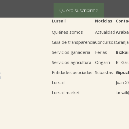
Puede obtener información adicional en nues
Quiero suscribirme
Lursail
Noticias
Conta
Quiénes somos
Actualidad
Araba
Guía de transparencia
Concursos
Granja
n
Servicios ganadería
Ferias
Bizkai
Servicios agricultura
Ongarri
Bº Gar
Entidades asociadas
Subastas
Gipuz
Lursail
Juan X
Lursail market
lursai