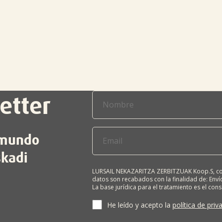
etter
l mundo
skadi
LURSAIL NEKAZARITZA ZERBITZUAK Koop.S, com
datos son recabados con la finalidad de: Envío
La base jurídica para el tratamiento es el con
terceros salvo obligación legal. Cualquier pers
supresión, limitación del tratamiento, oposic
He leído y acepto la
política de priv
personales, escribiéndonos a la dirección de
BIZKAIA, indicando el derecho que desea ejerc