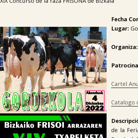
XIX Concurso de la raza FRISONA de Bizkaia
Fecha Co
Lugar:
Go
Organiza:
Patrocin
Cartel An
Catalogo
Descripci
de la Fer