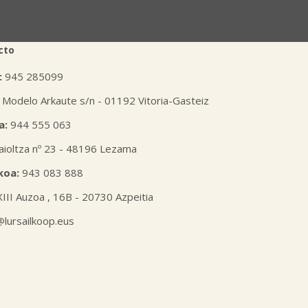
tra página web.
cto
:
945 285099
 Modelo Arkaute s/n - 01192 Vitoria-Gasteiz
a:
944 555 063
aioltza nº 23 - 48196 Lezama
koa:
943 083 888
XIII Auzoa , 16B - 20730 Azpeitia
l@lursailkoop.eus