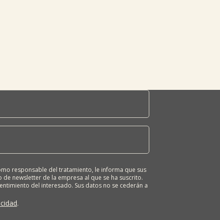
o responsable del tratamiento, le informa que sus
 de newsletter de la empresa al que se ha suscrito.
sentimiento del interesado. Sus datos no se cederán a
ona tiene derecho a solicitar el acceso, rectificación,
ión o derecho a la portabilidad de sus datos
acidad
.
 nuestras oficinas, GARAIOLTZA, Nº 23, 48196 LEZAMA-
er o enviando un correo a: lursail@lursailkoop.eus.