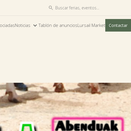


ociadas
Noticias
Tablón de anuncios
Lursail Market
Contactar