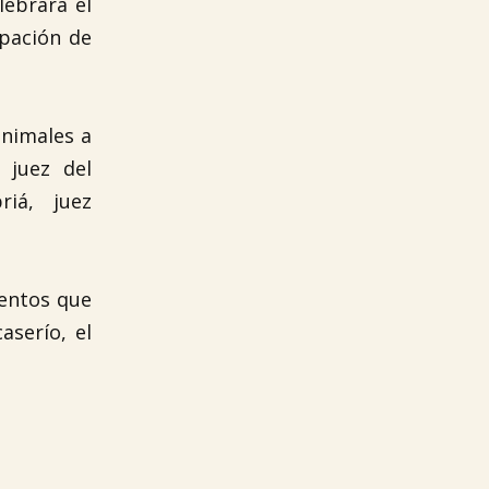
lebrará el
ipación de
animales a
 juez del
iá, juez
entos que
aserío, el