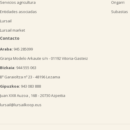
Servicios agricultura
Ongarri
Entidades asociadas
Subastas
Lursail
Lursail market
Contacto
Araba:
945 285099
Granja Modelo Arkaute s/n - 01192 Vitoria-Gasteiz
Bizkaia:
944 555 063
Bº Garaioltza nº 23 - 48196 Lezama
Gipuzkoa:
943 083 888
Juan XXIII Auzoa , 16B - 20730 Azpeitia
lursail@lursailkoop.eus