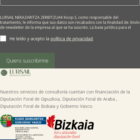
LURSAIL NEKAZARITZA ZERBITZUAK Koop.S, como responsable del
tratamiento, le informa que sus datos son recabados con la finalidad de: Envío
de newsletter de la empresa al que se ha suscrito. La base jurídica para el
tratamiento es el consentimiento del interesado. Sus datos no se cederán a
terceros salvo obligación legal. Cualquier persona tiene derecho a solicitar el
He leído y acepto la
política de privacidad
.
acceso, rectificación, supresión, limitación del tratamiento, oposición o
derecho a la portabilidad de sus datos personales, escribiéndonos a la
dirección de nuestras oficinas, GARAIOLTZA, Nº 23, 48196 LEZAMA-BIZKAIA,
indicando el derecho que desea ejercer o enviando un correo a:
Quiero suscribirme
lursail@lursailkoop.eus. Puede obtener información adicional en nuestra
página web.

Nuestros servicios de consultoría cuentan con financiación de la
Diputación Foral de Gipuzkoa, Diputación Foral de Araba ,
Diputación Foral de Bizkaia y Gobierno Vasco.