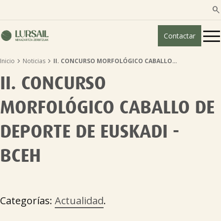

Contactar


Inicio
Noticias
II. CONCURSO MORFOLÓGICO CABALLO…
Quiénes somos
II. CONCURSO
Guía transparencia

MORFOLÓGICO CABALLO DE
DEPORTE DE EUSKADI -
Servicios ganadería

BCEH
Servicios agricultura

Entidades asociadas
Categorías:
Actualidad
.
Noticias