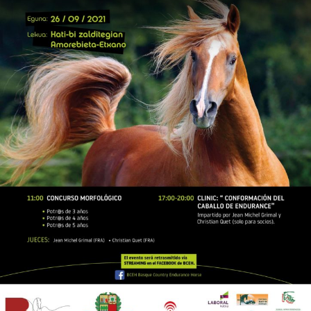

Tablón de anuncios
Lursail Market