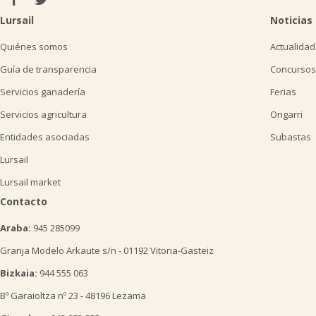
Lursail
Noticias
Quiénes somos
Actualidad
Guía de transparencia
Concursos
Servicios ganadería
Ferias
Servicios agricultura
Ongarri
Entidades asociadas
Subastas
Lursail
Lursail market
Contacto
Araba:
945 285099
Granja Modelo Arkaute s/n - 01192 Vitoria-Gasteiz
Bizkaia:
944 555 063
Bº Garaioltza nº 23 - 48196 Lezama