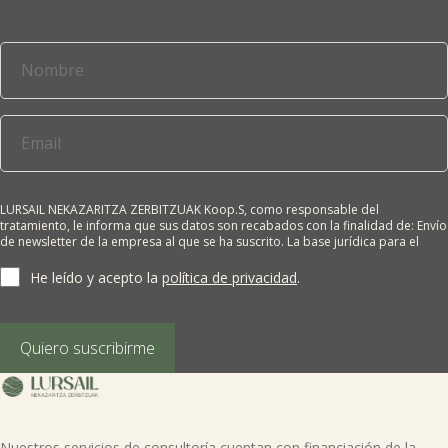
LURSAIL NEKAZARITZA ZERBITZUAK Koop.S, como responsable del
tratamiento, le informa que sus datos son recabados con la finalidad de: Envío
de newsletter de la empresa al que se ha suscrito. La base jurídica para el
tratamiento es el consentimiento del interesado. Sus datos no se cederán a
terceros salvo obligación legal. Cualquier persona tiene derecho a solicitar el
He leído y acepto la
política de privacidad
.
acceso, rectificación, supresión, limitación del tratamiento, oposición o
derecho a la portabilidad de sus datos personales, escribiéndonos a la
dirección de nuestras oficinas, GARAIOLTZA, Nº 23, 48196 LEZAMA-BIZKAIA,
indicando el derecho que desea ejercer o enviando un correo a:
Quiero suscribirme
lursail@lursailkoop.eus. Puede obtener información adicional en nuestra
página web.
Nuestros servicios de consultoría cuentan con financiación de la