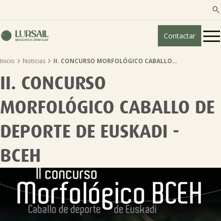

Contactar


Inicio
Noticias
II. CONCURSO MORFOLÓGICO CABALLO…
Quiénes somos
II. CONCURSO
Guía transparencia

MORFOLÓGICO CABALLO DE
DEPORTE DE EUSKADI -
Servicios ganadería

BCEH
Servicios agricultura

Entidades asociadas
Noticias