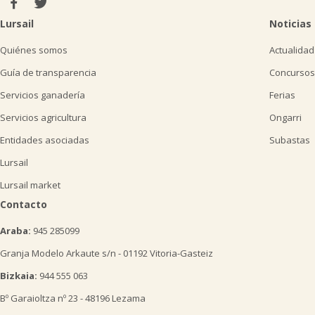
Lursail
Noticias
Quiénes somos
Actualidad
Guía de transparencia
Concursos
Servicios ganadería
Ferias
Servicios agricultura
Ongarri
Entidades asociadas
Subastas
Lursail
Lursail market
Contacto
Araba:
945 285099
Granja Modelo Arkaute s/n - 01192 Vitoria-Gasteiz
Bizkaia:
944 555 063
Bº Garaioltza nº 23 - 48196 Lezama