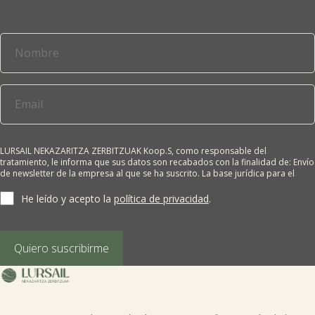

Tablón de anuncios
Lursail Market
LURSAIL NEKAZARITZA ZERBITZUAK Koop.S, como responsable del
tratamiento, le informa que sus datos son recabados con la finalidad de: Envío
de newsletter de la empresa al que se ha suscrito. La base jurídica para el
tratamiento es el consentimiento del interesado. Sus datos no se cederán a
terceros salvo obligación legal. Cualquier persona tiene derecho a solicitar el
He leído y acepto la
política de privacidad
.
acceso, rectificación, supresión, limitación del tratamiento, oposición o
derecho a la portabilidad de sus datos personales, escribiéndonos a la
dirección de nuestras oficinas, GARAIOLTZA, Nº 23, 48196 LEZAMA-BIZKAIA,
indicando el derecho que desea ejercer o enviando un correo a:
Quiero suscribirme
lursail@lursailkoop.eus. Puede obtener información adicional en nuestra
página web.