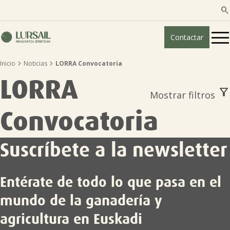

Contactar


Inicio
Noticias
LORRA Convocatoria
Quiénes somos
LORRA
filter_alt
Mostrar filtros
Guía transparencia

Convocatoria
Servicios ganadería

Suscríbete a la newsletter
Servicios agricultura

Entérate de todo lo que pasa en el
Entidades asociadas
mundo de la ganadería y
agricultura en Euskadi
Noticias