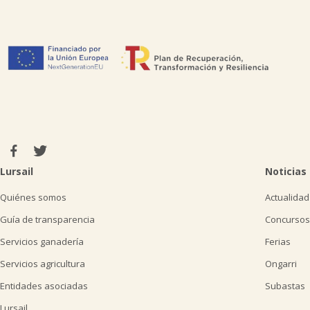

Tablón de anuncios
Lursail Market

Lursail
Noticias
Quiénes somos
Actualidad
Guía de transparencia
Concursos
Servicios ganadería
Ferias
Servicios agricultura
Ongarri
Entidades asociadas
Subastas
Lursail