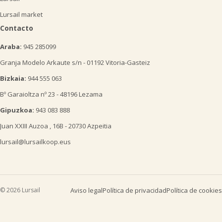
Lursail market
Contacto
Araba:
945 285099
Granja Modelo Arkaute s/n - 01192 Vitoria-Gasteiz
Bizkaia:
944 555 063
Bº Garaioltza nº 23 - 48196 Lezama
Gipuzkoa:
943 083 888
Juan XXIII Auzoa , 16B - 20730 Azpeitia
lursail@lursailkoop.eus
© 2026 Lursail
Aviso legal
Política de privacidad
Política de cookies