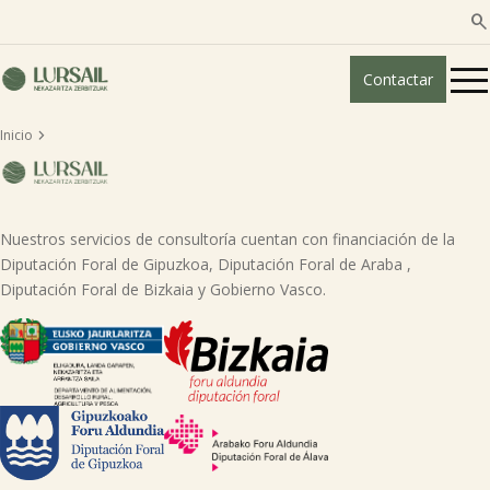

Contactar

Inicio
Quiénes somos
Guía transparencia

Nuestros servicios de consultoría cuentan con financiación de la
Diputación Foral de Gipuzkoa, Diputación Foral de Araba ,
Servicios ganadería

Diputación Foral de Bizkaia y Gobierno Vasco.
Servicios agricultura

Entidades asociadas
Noticias