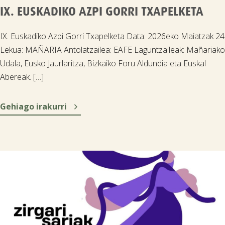
IX. EUSKADIKO AZPI GORRI TXAPELKETA
IX. Euskadiko Azpi Gorri Txapelketa Data: 2026eko Maiatzak 24
Lekua: MAÑARIA Antolatzailea: EAFE Laguntzaileak: Mañariako
Udala, Eusko Jaurlaritza, Bizkaiko Foru Aldundia eta Euskal
Abereak. […]

Gehiago irakurri