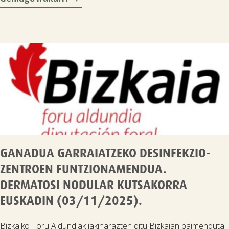
GANADUA GARRAIATZEKO DESINFEKZIO-
ZENTROEN FUNTZIONAMENDUA.
DERMATOSI NODULAR KUTSAKORRA
EUSKADIN (03/11/2025).
Bizkaiko Foru Aldundiak jakinarazten ditu Bizkaian baimenduta