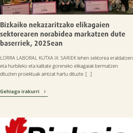

Bizkaiko nekazaritzako elikagaien
sektorearen norabidea markatzen dute
baserriek, 2025ean
LORRA LABORAL KUTXA IX. SARIEK lehen sektorea eraldatzen
eta hurbileko eta kalitate goreneko elikagaiak bermatzen
dituzten proiektuak aintzat hartu dituzte. […]

Gehiago irakurri