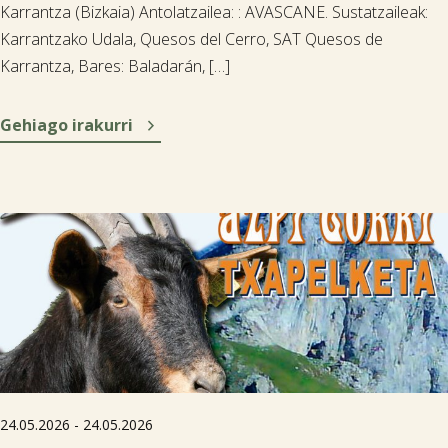
Karrantza (Bizkaia) Antolatzailea: : AVASCANE. Sustatzaileak:
Karrantzako Udala, Quesos del Cerro, SAT Quesos de
Karrantza, Bares: Baladarán, […]

Gehiago irakurri
24.05.2026 - 24.05.2026