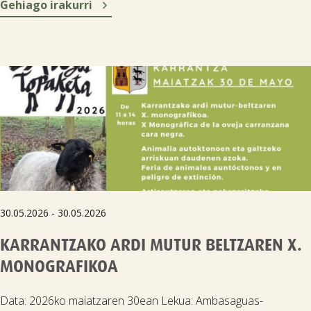

Gehiago irakurri
30.05.2026 - 30.05.2026
KARRANTZAKO ARDI MUTUR BELTZAREN X.
MONOGRAFIKOA
Data: 2026ko maiatzaren 30ean Lekua: Ambasaguas-