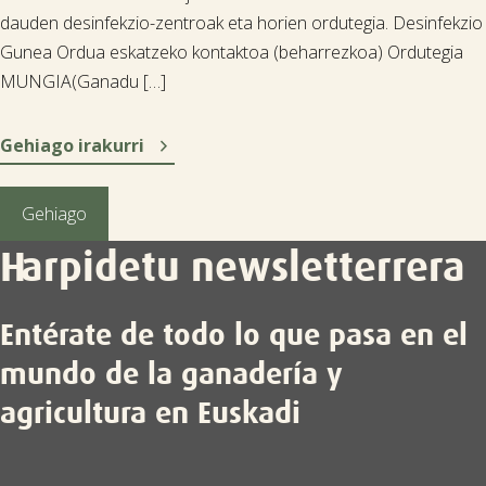
dauden desinfekzio-zentroak eta horien ordutegia. Desinfekzio
Gunea Ordua eskatzeko kontaktoa (beharrezkoa) Ordutegia
MUNGIA(Ganadu […]

Gehiago irakurri
Gehiago
Harpidetu newsletterrera
Entérate de todo lo que pasa en el
mundo de la ganadería y
agricultura en Euskadi