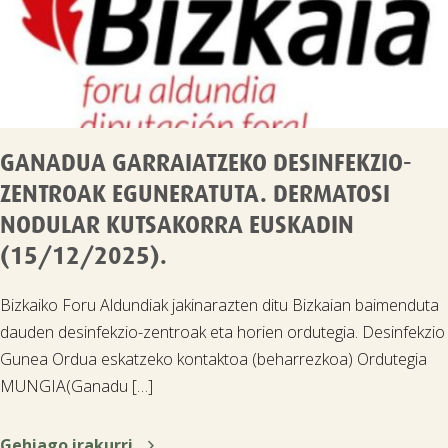
GANADUA GARRAIATZEKO DESINFEKZIO-
ZENTROAK EGUNERATUTA. DERMATOSI
NODULAR KUTSAKORRA EUSKADIN
(15/12/2025).
Bizkaiko Foru Aldundiak jakinarazten ditu Bizkaian baimenduta
dauden desinfekzio-zentroak eta horien ordutegia. Desinfekzio
Gunea Ordua eskatzeko kontaktoa (beharrezkoa) Ordutegia
MUNGIA(Ganadu […]

Gehiago irakurri