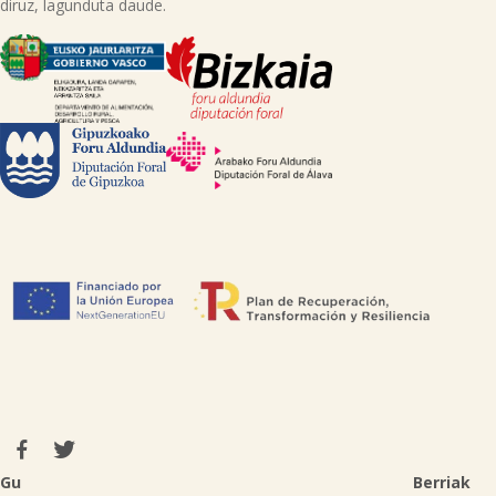
diruz, lagunduta daude.
Gu
Berriak