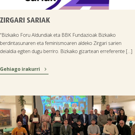
ZIRGARI SARIAK
“Bizkaiko Foru Aldundiak eta BBK Fundazioak Bizkaiko
berdintasunaren eta feminismoaren aldeko Zirgari sarien
deialdia egiten dugu berriro. Bizkaiko gizartean erreferente […]

Gehiago irakurri