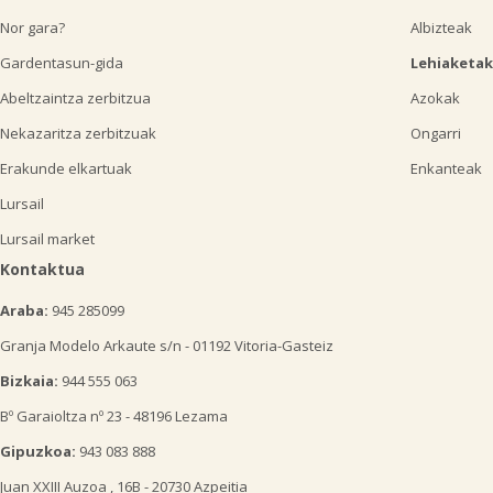
Nor gara?
Albizteak
Gardentasun-gida
Lehiaketak
Abeltzaintza zerbitzua
Azokak
Nekazaritza zerbitzuak
Ongarri
Erakunde elkartuak
Enkanteak
Lursail
Lursail market
Kontaktua
Araba:
945 285099
Granja Modelo Arkaute s/n - 01192 Vitoria-Gasteiz
Bizkaia:
944 555 063
Bº Garaioltza nº 23 - 48196 Lezama
Gipuzkoa:
943 083 888
Juan XXIII Auzoa , 16B - 20730 Azpeitia