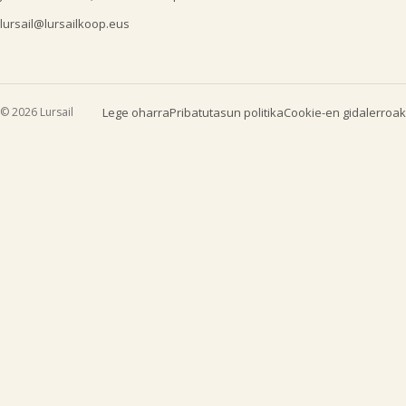
lursail@lursailkoop.eus
© 2026 Lursail
Lege oharra
Pribatutasun politika
Cookie-en gidalerroak