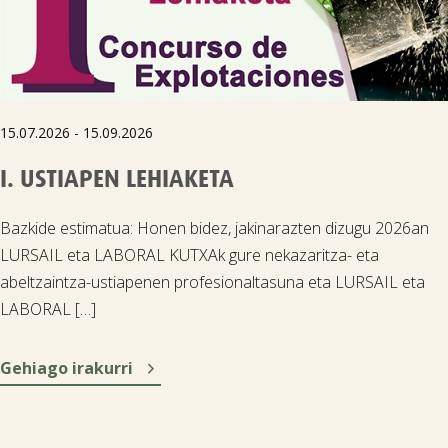
15.07.2026 - 15.09.2026
I. USTIAPEN LEHIAKETA
Bazkide estimatua: Honen bidez, jakinarazten dizugu 2026an
LURSAIL eta LABORAL KUTXAk gure nekazaritza- eta
abeltzaintza-ustiapenen profesionaltasuna eta LURSAIL eta
LABORAL […]

Gehiago irakurri