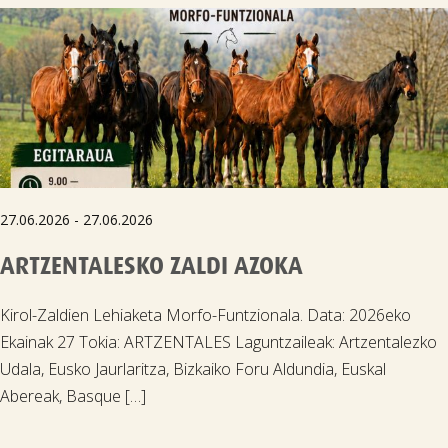
27.06.2026 - 27.06.2026
ARTZENTALESKO ZALDI AZOKA
Kirol-Zaldien Lehiaketa Morfo-Funtzionala. Data: 2026eko
Ekainak 27 Tokia: ARTZENTALES Laguntzaileak: Artzentalezko
Udala, Eusko Jaurlaritza, Bizkaiko Foru Aldundia, Euskal
Abereak, Basque […]