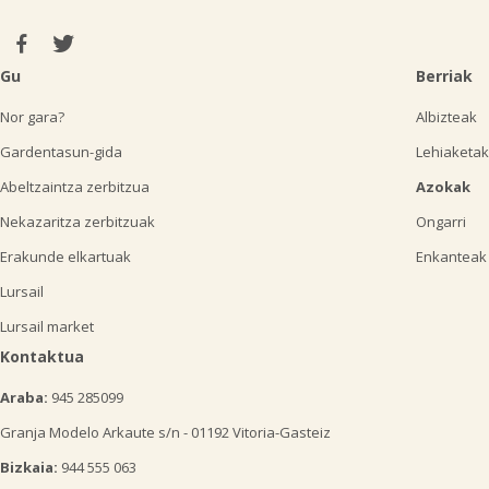
Gu
Berriak
Nor gara?
Albizteak
Gardentasun-gida
Lehiaketak
Abeltzaintza zerbitzua
Azokak
Nekazaritza zerbitzuak
Ongarri
Erakunde elkartuak
Enkanteak
Lursail
Lursail market
Kontaktua
Araba:
945 285099
Granja Modelo Arkaute s/n - 01192 Vitoria-Gasteiz
Bizkaia:
944 555 063