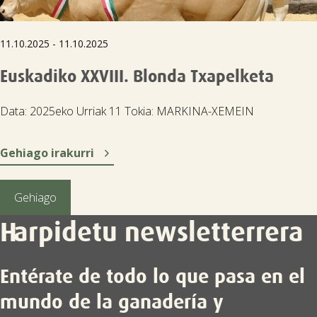
11.10.2025 - 11.10.2025
Euskadiko XXVIII. Blonda Txapelketa
Data: 2025eko Urriak 11 Tokia: MARKINA-XEMEIN

Gehiago irakurri
Gehiago
Harpidetu newsletterrera
Entérate de todo lo que pasa en el
mundo de la ganadería y