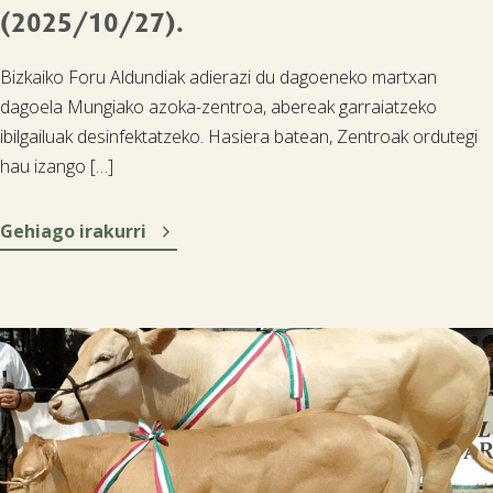
(2025/10/27).
Bizkaiko Foru Aldundiak adierazi du dagoeneko martxan
dagoela Mungiako azoka-zentroa, abereak garraiatzeko
ibilgailuak desinfektatzeko. Hasiera batean, Zentroak ordutegi
hau izango […]

Gehiago irakurri