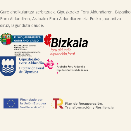
Gure aholkularitza zerbitzuak, Gipuzkoako Foru Aldundiaren, Bizkaiko
Foru Aldundiren, Arabako Foru Aldundiaren eta Eusko Jaurlaritza
diruz, lagunduta daude.