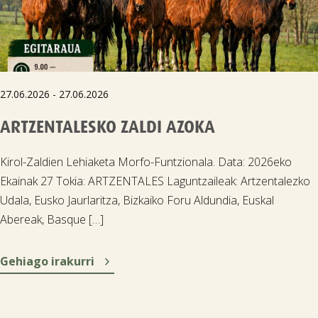
27.06.2026 - 27.06.2026
ARTZENTALESKO ZALDI AZOKA
Kirol-Zaldien Lehiaketa Morfo-Funtzionala. Data: 2026eko
Ekainak 27 Tokia: ARTZENTALES Laguntzaileak: Artzentalezko
Udala, Eusko Jaurlaritza, Bizkaiko Foru Aldundia, Euskal
Abereak, Basque […]

Gehiago irakurri