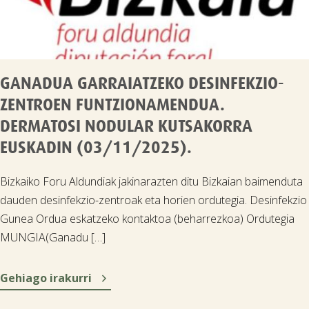
GANADUA GARRAIATZEKO DESINFEKZIO-
ZENTROEN FUNTZIONAMENDUA.
DERMATOSI NODULAR KUTSAKORRA
EUSKADIN (03/11/2025).
Bizkaiko Foru Aldundiak jakinarazten ditu Bizkaian baimenduta
dauden desinfekzio-zentroak eta horien ordutegia. Desinfekzio
Gunea Ordua eskatzeko kontaktoa (beharrezkoa) Ordutegia
MUNGIA(Ganadu […]

Gehiago irakurri