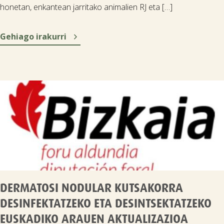
honetan, enkantean jarritako animalien RJ eta […]

Gehiago irakurri
DERMATOSI NODULAR KUTSAKORRA
DESINFEKTATZEKO ETA DESINTSEKTATZEKO
EUSKADIKO ARAUEN AKTUALIZAZIOA