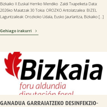
Bizkaiko II.Euskal Herriko Mendiko Zaldi Txapelketa Data:
2026ko Maiatzak 30 Tokia: OROZKO Antolatzailea: BIZEL
Laguntzaileak: Orozkoko Udala, Eusko Jaurlaritza, Bizkaiko […]

Gehiago irakurri
GANADUA GARRAIATZEKO DESINFEKZIO-