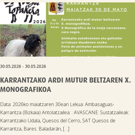
30.05.2026 - 30.05.2026
KARRANTZAKO ARDI MUTUR BELTZAREN X.
MONOGRAFIKOA
Data: 2026ko maiatzaren 30ean Lekua: Ambasaguas-
Karrantza (Bizkaia) Antolatzailea: : AVASCANE. Sustatzaileak:
Karrantzako Udala, Quesos del Cerro, SAT Quesos de
Karrantza, Bares: Baladarán, […]