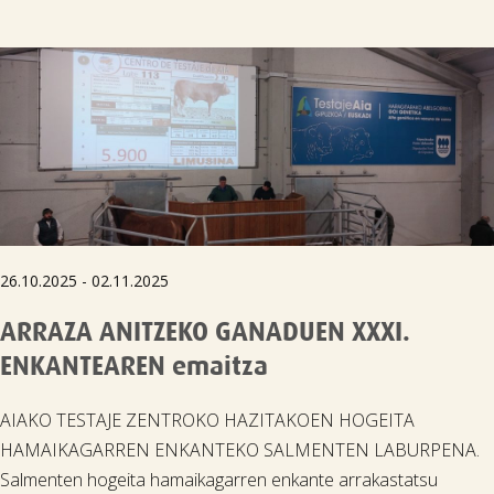

26.10.2025 - 02.11.2025
ARRAZA ANITZEKO GANADUEN XXXI.
ENKANTEAREN emaitza
AIAKO TESTAJE ZENTROKO HAZITAKOEN HOGEITA
HAMAIKAGARREN ENKANTEKO SALMENTEN LABURPENA.
Salmenten hogeita hamaikagarren enkante arrakastatsu