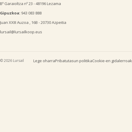
Bº Garaioltza nº 23 - 48196 Lezama
Gipuzkoa:
943 083 888
Juan XXIII Auzoa , 16B - 20730 Azpeitia
lursail@lursailkoop.eus
© 2026 Lursail
Lege oharra
Pribatutasun politika
Cookie-en gidalerroak