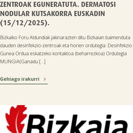
ZENTROAK EGUNERATUTA. DERMATOSI
NODULAR KUTSAKORRA EUSKADIN
(15/12/2025).
Bizkaiko Foru Aldundiak jakinarazten ditu Bizkaian baimenduta
dauden desinfekzio-zentroak eta horien ordutegia. Desinfekzio
Gunea Ordua eskatzeko kontaktoa (beharrezkoa) Ordutegia
MUNGIA(Ganadu […]

Gehiago irakurri