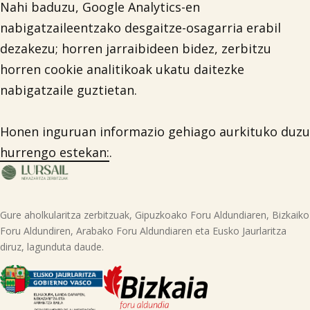
Nahi baduzu, Google Analytics-en
nabigatzaileentzako desgaitze-osagarria erabil
dezakezu; horren jarraibideen bidez, zerbitzu
horren cookie analitikoak ukatu daitezke
nabigatzaile guztietan.
Honen inguruan informazio gehiago aurkituko duzu
hurrengo estekan:
.
Gure aholkularitza zerbitzuak, Gipuzkoako Foru Aldundiaren, Bizkaiko
Foru Aldundiren, Arabako Foru Aldundiaren eta Eusko Jaurlaritza
diruz, lagunduta daude.