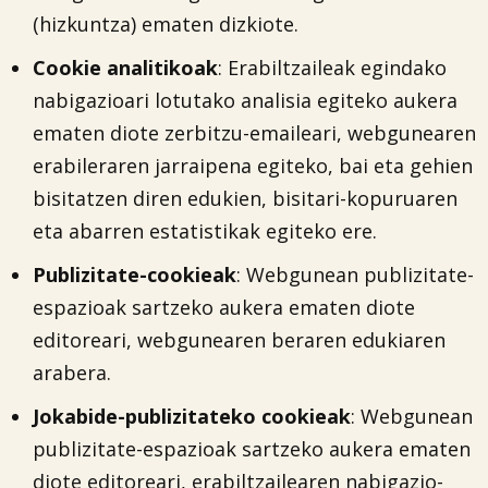
(hizkuntza) ematen dizkiote.
Cookie analitikoak
: Erabiltzaileak egindako
nabigazioari lotutako analisia egiteko aukera
ematen diote zerbitzu-emaileari, webgunearen
erabileraren jarraipena egiteko, bai eta gehien
bisitatzen diren edukien, bisitari-kopuruaren
eta abarren estatistikak egiteko ere.
Publizitate-cookieak
: Webgunean publizitate-
espazioak sartzeko aukera ematen diote
editoreari, webgunearen beraren edukiaren
arabera.
Jokabide-publizitateko cookieak
: Webgunean
publizitate-espazioak sartzeko aukera ematen
diote editoreari, erabiltzailearen nabigazio-