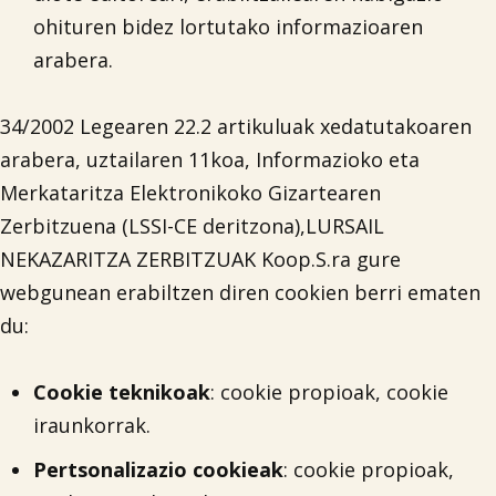
ohituren bidez lortutako informazioaren
arabera.
34/2002 Legearen 22.2 artikuluak xedatutakoaren
arabera, uztailaren 11koa, Informazioko eta
Merkataritza Elektronikoko Gizartearen
Zerbitzuena (LSSI-CE deritzona),LURSAIL
NEKAZARITZA ZERBITZUAK Koop.S.ra gure
webgunean erabiltzen diren cookien berri ematen
du:
Cookie teknikoak
: cookie propioak, cookie
iraunkorrak.
Pertsonalizazio cookieak
: cookie propioak,