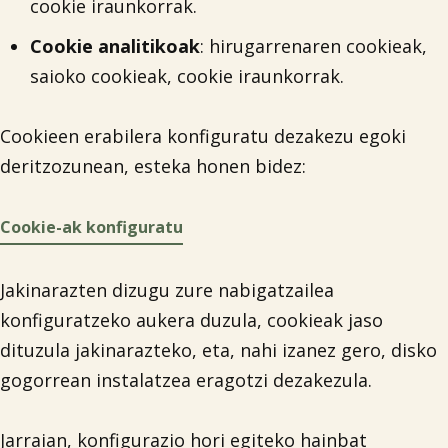
cookie iraunkorrak.
Cookie analitikoak
: hirugarrenaren cookieak,
saioko cookieak, cookie iraunkorrak.
Cookieen erabilera konfiguratu dezakezu egoki
deritzozunean, esteka honen bidez:
Cookie-ak konfiguratu
Jakinarazten dizugu zure nabigatzailea
konfiguratzeko aukera duzula, cookieak jaso
dituzula jakinarazteko, eta, nahi izanez gero, disko
gogorrean instalatzea eragotzi dezakezula.

Jarraian, konfigurazio hori egiteko hainbat