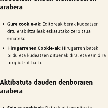
arabera
Gure cookie-ak
: Editoreak berak kudeatzen
ditu erabiltzaileak eskatutako zerbitzua
emateko.
Hirugarrenen Cookie-ak
: Hirugarren batek
bildu eta kudeatzen dituenak dira, eta ezin dira
propiotzat hartu.
Aktibatuta dauden denboraren
arabera
Saioko cookieak
: Datuak biltzen dituzte