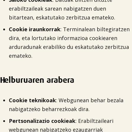
erabiltzaileak sarean nabigatzen duen
bitartean, eskatutako zerbitzua emateko.
Cookie iraunkorrak
: Terminalean biltegiratzen
dira, eta lortutako informazioa cookiearen
arduradunak erabiliko du eskatutako zerbitzua
emateko.
Helburuaren arabera
Cookie teknikoak
: Webgunean behar bezala
nabigatzeko beharrezkoak dira.
Pertsonalizazio cookieak
: Erabiltzaileari
webgunean nabigatzeko ezaugarriak