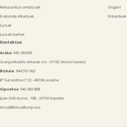
Nekazaritza zerbitzuak
Ongarri
Erakunde elkartuak
Enkanteak
Lursail
Lursail market
Kontaktua
Araba:
945 285099
Granja Modelo Arkaute s/n - 01192 Vitoria-Gasteiz
Bizkaia:
944 555 063
Bº Garaioltza nº 23 - 48196 Lezama
Gipuzkoa:
943 083 888
Juan XXIII Auzoa , 16B - 20730 Azpeitia
lursail@lursailkoop.eus