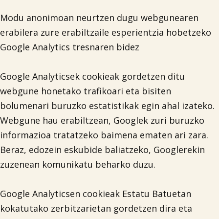
Modu anonimoan neurtzen dugu webgunearen
erabilera zure erabiltzaile esperientzia hobetzeko
Google Analytics tresnaren bidez
Google Analyticsek cookieak gordetzen ditu
webgune honetako trafikoari eta bisiten
bolumenari buruzko estatistikak egin ahal izateko.
Webgune hau erabiltzean, Googlek zuri buruzko
informazioa tratatzeko baimena ematen ari zara.
Beraz, edozein eskubide baliatzeko, Googlerekin
zuzenean komunikatu beharko duzu.
Google Analyticsen cookieak Estatu Batuetan
kokatutako zerbitzarietan gordetzen dira eta