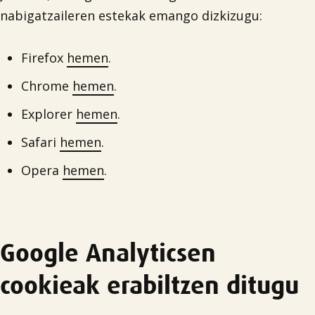
nabigatzaileren estekak emango dizkizugu:
Firefox
hemen
.
Chrome
hemen
.
Explorer
hemen
.
Safari
hemen
.
Opera
hemen
.
Google Analyticsen
cookieak erabiltzen ditugu