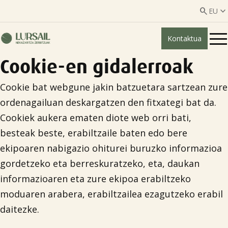


EU
Kontaktua
ES
EU
Cookie-en gidalerroak
Nor gara?
Cookie bat webgune jakin batzuetara sartzean zure
Gardentasun-gida

ordenagailuan deskargatzen den fitxategi bat da.
Cookiek aukera ematen diote web orri bati,
Abeltzaintza zerbitzua

besteak beste, erabiltzaile baten edo bere
ekipoaren nabigazio ohiturei buruzko informazioa
Nekazaritza zerbitzuak

gordetzeko eta berreskuratzeko, eta, daukan
informazioaren eta zure ekipoa erabiltzeko
moduaren arabera, erabiltzailea ezagutzeko erabil
Erakunde elkartuak
daitezke.
Berriak