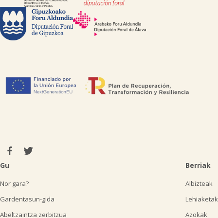
Gu
Berriak
Nor gara?
Albizteak
Gardentasun-gida
Lehiaketak
Abeltzaintza zerbitzua
Azokak