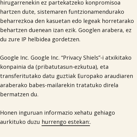
hirugarrenekin ez partekatzeko konpromisoa
hartzen dute, sistemaren funtzionamendurako
beharrezkoa den kasuetan edo legeak horretarako
behartzen duenean izan ezik. Googlen arabera, ez
du zure IP helbidea gordetzen.
Google Inc. Google Inc. “Privacy Shiels”-i atxikitako
konpainia da (pribatutasun-ezkutua), eta
transferitutako datu guztiak Europako araudiaren
araberako babes-mailarekin tratatuko direla
bermatzen du.
Honen inguruan informazio xehatu gehiago
aurkituko duzu
hurrengo estekan:
.