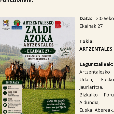
Data:
2026eko
Ekainak 27
Tokia:
ARTZENTALES
Laguntzaileak:
Artzentalezko
Udala, Eusko
Jaurlaritza,
Bizkaiko Foru
Aldundia,
Euskal Abereak,