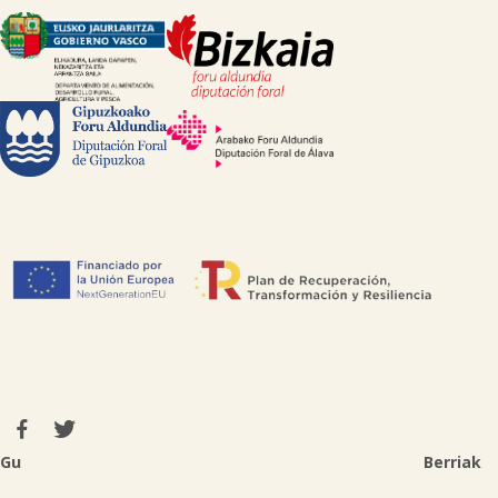
Gu
Berriak