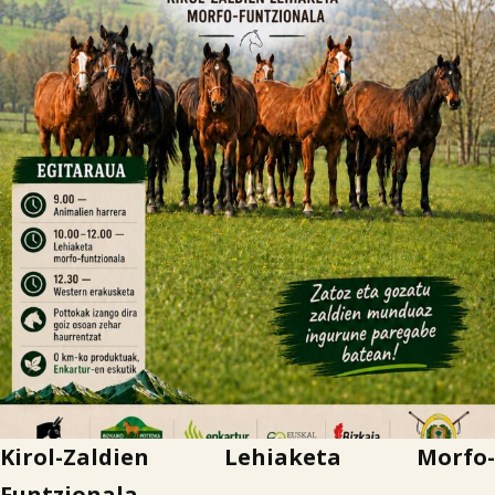

Iragarki-taula
Lursail Market
Kirol-Zaldien Lehiaketa Morfo-
Funtzionala.