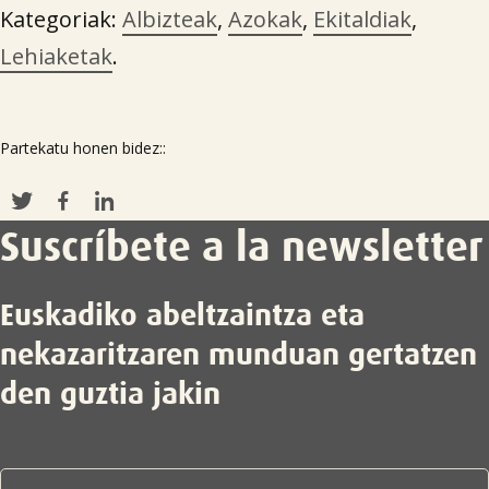
Kategoriak:
Albizteak
,
Azokak
,
Ekitaldiak
,
Lehiaketak
.
Partekatu honen bidez::
Suscríbete a la newsletter
Euskadiko abeltzaintza eta
nekazaritzaren munduan gertatzen
den guztia jakin