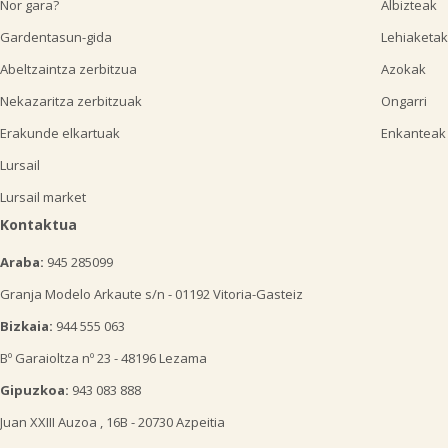
Nor gara?
Albizteak
Gardentasun-gida
Lehiaketak
Abeltzaintza zerbitzua
Azokak
Nekazaritza zerbitzuak
Ongarri
Erakunde elkartuak
Enkanteak
Lursail
Lursail market
Kontaktua
Araba:
945 285099
Granja Modelo Arkaute s/n - 01192 Vitoria-Gasteiz
Bizkaia:
944 555 063
Bº Garaioltza nº 23 - 48196 Lezama
Gipuzkoa:
943 083 888
Juan XXIII Auzoa , 16B - 20730 Azpeitia