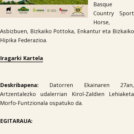
Basque
Country Sport
Horse,
Asbizbuen, Bizkaiko Pottoka, Enkantur eta Bizkaiko
Hipika Federazioa.
Iragarki Kartela
Deskribapena:
Datorren Ekainaren 27an,
Artzentalezko udalerrian Kirol-Zaldien Lehiaketa
Morfo-Funtzionala ospatuko da.
EGITARAUA: