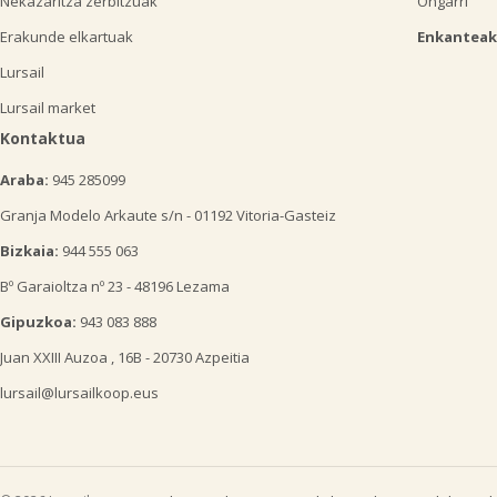
Nekazaritza zerbitzuak
Ongarri
Erakunde elkartuak
Enkanteak
Lursail
Lursail market
Kontaktua
Araba:
945 285099
Granja Modelo Arkaute s/n - 01192 Vitoria-Gasteiz
Bizkaia:
944 555 063
Bº Garaioltza nº 23 - 48196 Lezama
Gipuzkoa:
943 083 888
Juan XXIII Auzoa , 16B - 20730 Azpeitia
lursail@lursailkoop.eus