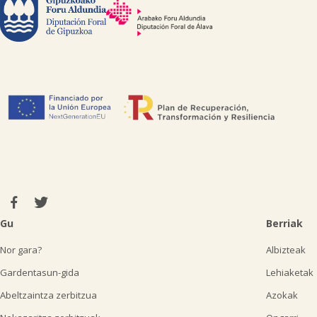
Gu
Berriak
Nor gara?
Albizteak
Gardentasun-gida
Lehiaketak
Abeltzaintza zerbitzua
Azokak