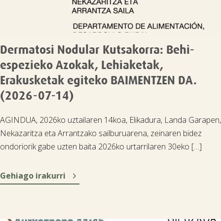
Dermatosi Nodular Kutsakorra: Behi-
espezieko Azokak, Lehiaketak,
Erakusketak egiteko BAIMENTZEN DA.
(2026-07-14)
AGINDUA, 2026ko uztailaren 14koa, Elikadura, Landa Garapen,
Nekazaritza eta Arrantzako sailburuarena, zeinaren bidez
ondoriorik gabe uzten baita 2026ko urtarrilaren 30eko […]

Gehiago irakurri