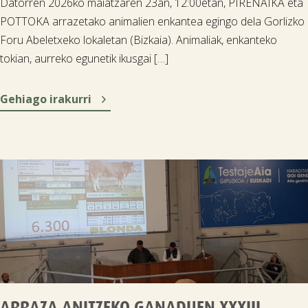
Datorren 2026ko maiatzaren 23an, 12:00etan, PIRENAIKA eta
POTTOKA arrazetako animalien enkantea egingo dela Gorlizko
Foru Abeletxeko lokaletan (Bizkaia). Animaliak, enkanteko
tokian, aurreko egunetik ikusgai […]

Gehiago irakurri
ARRAZA ANITZEKO GANADUEN XXXIII.