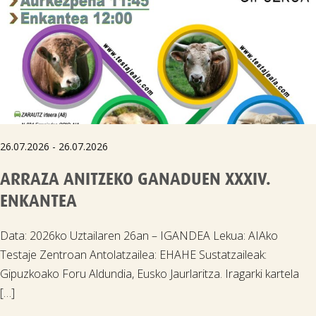
26.07.2026 - 26.07.2026
ARRAZA ANITZEKO GANADUEN XXXIV.
ENKANTEA
Data: 2026ko Uztailaren 26an – IGANDEA Lekua: AIAko
Testaje Zentroan Antolatzailea: EHAHE Sustatzaileak:
Gipuzkoako Foru Aldundia, Eusko Jaurlaritza. Iragarki kartela
[…]