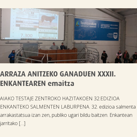
ARRAZA ANITZEKO GANADUEN XXXII.
ENKANTEAREN emaitza
AIAKO TESTAJE ZENTROKO HAZITAKOEN 32.EDIZIOA
ENKANTEKO SALMENTEN LABURPENA. 32. edizioa salmenta
arrakastatsua izan zen, publiko ugari bildu baitzen. Enkantean
jarritako […]