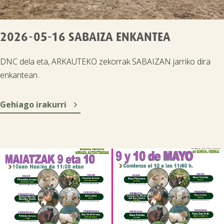
2026-05-16 SABAIZA ENKANTEA
DNC dela eta, ARKAUTEKO zekorrak SABAIZAN jarriko dira
enkantean.

Gehiago irakurri
