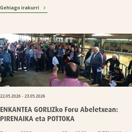

Gehiago irakurri
22.05.2026 - 23.05.2026
ENKANTEA GORLIZko Foru Abeletxean:
PIRENAIKA eta POTTOKA