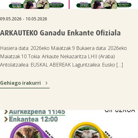
09.05.2026 - 10.05.2026
ARKAUTEKO Ganadu Enkante Ofiziala
Hasiera data: 2026eko Maiatzak 9 Bukaera data: 2026eko
Maiatzak 10 Tokia: Arkaute Nekazaritza LHII (Araba)
Antolatzailea: EUSKAL ABEREAK Laguntzailea: Eusko […]

Gehiago irakurri