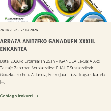
26.04.2026 - 26.04.2026
ARRAZA ANITZEKO GANADUEN XXXIII.
ENKANTEA
Data: 2026ko Urtarrilaren 25an – IGANDEA Lekua: AIAko
Testaje Zentroan Antolatzailea: EHAHE Sustatzaileak:
Gipuzkoako Foru Aldundia, Eusko Jaurlaritza. Iragarki kartela
[…]

Gehiago irakurri