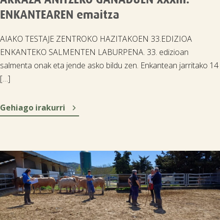
ENKANTEAREN emaitza
AIAKO TESTAJE ZENTROKO HAZITAKOEN 33.EDIZIOA
ENKANTEKO SALMENTEN LABURPENA. 33. edizioan
salmenta onak eta jende asko bildu zen. Enkantean jarritako 14
[…]

Gehiago irakurri