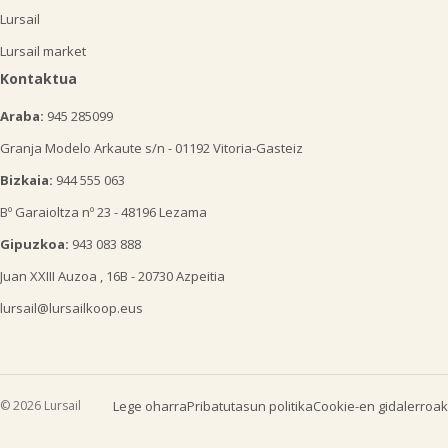
Lursail
Lursail market
Kontaktua
Araba:
945 285099
Granja Modelo Arkaute s/n - 01192 Vitoria-Gasteiz
Bizkaia:
944 555 063
Bº Garaioltza nº 23 - 48196 Lezama
Gipuzkoa:
943 083 888
Juan XXIII Auzoa , 16B - 20730 Azpeitia
lursail@lursailkoop.eus
© 2026 Lursail
Lege oharra
Pribatutasun politika
Cookie-en gidalerroak