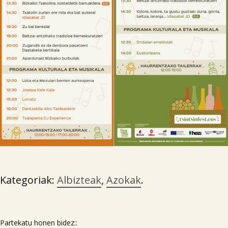
Kategoriak:
Albizteak
,
Azokak
.

Partekatu honen bidez::