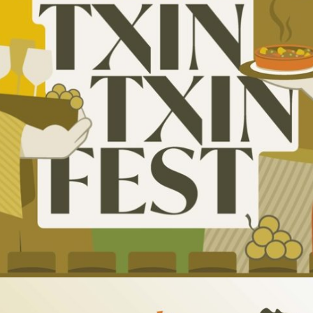

Iragarki-taula
Lursail Market