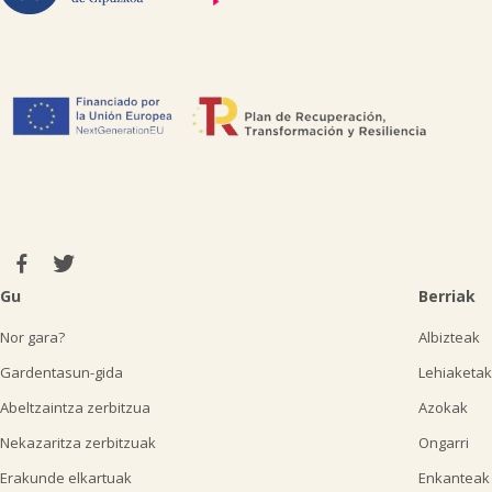
Gu
Berriak
Nor gara?
Albizteak
Gardentasun-gida
Lehiaketak
Abeltzaintza zerbitzua
Azokak
Nekazaritza zerbitzuak
Ongarri
Erakunde elkartuak
Enkanteak