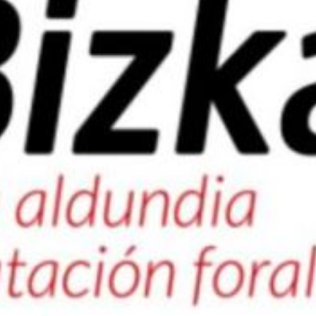

Iragarki-taula
Lursail Market