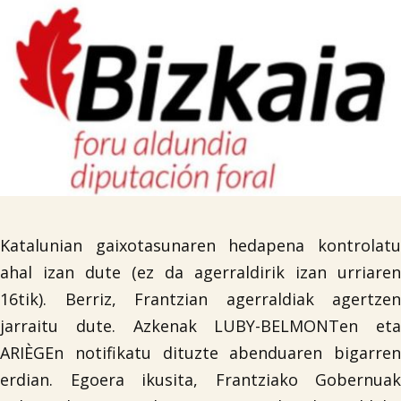
Katalunian gaixotasunaren hedapena kontrolatu
ahal izan dute (ez da agerraldirik izan urriaren
16tik). Berriz, Frantzian agerraldiak agertzen
jarraitu dute. Azkenak LUBY-BELMONTen eta
ARIÈGEn notifikatu dituzte abenduaren bigarren
erdian. Egoera ikusita, Frantziako Gobernuak