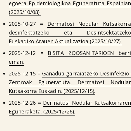
egoera Epidemiologikoa Eguneratuta Espainian
(2025/10/08).
2025-10-27 =
Dermatosi Nodular Kutsakorra
desinfektatzeko eta Desintsektatzeko
Euskadiko Arauen Aktualizazioa (2025/10/27).
2025-12-12 =
BISITA ZOOSANITARIOEN berri
eman.
2025-12-15 =
Ganadua garraiatzeko Desinfekzio-
Zentroak Eguneratuta. Dermatosi Nodular
Kutsakorra Euskadin. (2025/12/15).
2025-12-26 =
Dermatosi Nodular Kutsakorraren
Eguneraketa. (2025/12/26).