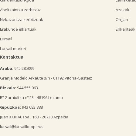
Abeltzaintza zerbitzua
Azokak
Nekazaritza zerbitzuak
Ongarri
Erakunde elkartuak
Enkanteak
Lursail
Lursail market
Kontaktua
Araba:
945 285099
Granja Modelo Arkaute s/n - 01192 Vitoria-Gasteiz
Bizkaia:
944 555 063
Bº Garaioltza nº 23 - 48196 Lezama
Gipuzkoa:
943 083 888
Juan XXIII Auzoa , 16B - 20730 Azpeitia
lursail@lursailkoop.eus