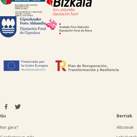
Gu
Berriak
Nor gara?
Albizteak
Gardentasun-gida
Lehiaketak