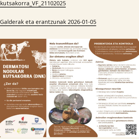
kutsakorra_VF_21102025
Galderak eta erantzunak 2026-01-05