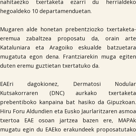
nahitaezko txertaketa ezarri du herrialdeko
hegoaldeko 10 departamenduetan.
Mugaren alde honetan prebentziozko txertaketa-
eremua zabaltzea proposatu da, orain arte
Kataluniara eta Aragoiko eskualde batzuetara
mugatuta egon dena. Frantziarekin muga egiten
duten eremu guztietan txertatuko da.
EAEri dagokionez, Dermatosi Nodular
Kutsakorraren (DNC) aurkako txertaketa
prebentiboko kanpaina bat hasiko da Gipuzkoan.
Hiru Foru Aldundien eta Eusko Jaurlaritzaren asmoa
txertoa EAE osoan jartzea bazen ere, MAPAk
mugatu egin du EAEko erakundeek proposatutako