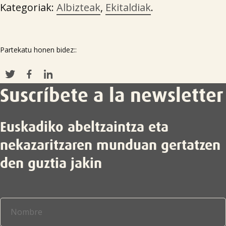
Kategoriak:
Albizteak
,
Ekitaldiak
.
Partekatu honen bidez::
Suscríbete a la newsletter
Euskadiko abeltzaintza eta
nekazaritzaren munduan gertatzen
den guztia jakin