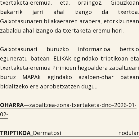
txertaketa-eremua, eta, oraingoz, Gipuzkoan
bakarrik jarri ahal izango da txertoa.
Gaixotasunaren bilakaeraren arabera, etorkizunean
zabaldu ahal izango da txertaketa-eremu hori.
Gaixotasunari buruzko informazioa bertsio
eguneratu batean, ELIKAk egindako triptikoan eta
txertaketa-eremua Pirinioen hegoaldera zabaltzeari
buruz MAPAk egindako azalpen-ohar batean
bidaltzeko ere aprobetxatzen dugu..
OHARRA
—zabaltzea-zona-txertaketa-dnc–2026-01-
02-
TRIPTIKOA
_Dermatosi nodular