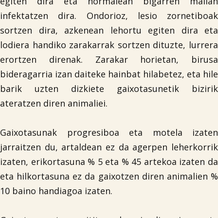
egiten dira eta normalean bigarren mailan
infektatzen dira. Ondorioz, lesio zornetiboak
sortzen dira, azkenean lehortu egiten dira eta
lodiera handiko zarakarrak sortzen dituzte, lurrera
erortzen direnak. Zarakar horietan, birusa
bideragarria izan daiteke hainbat hilabetez, eta hile
barik uzten dizkiete gaixotasunetik bizirik
ateratzen diren animaliei.
Gaixotasunak progresiboa eta motela izaten
jarraitzen du, artaldean ez da agerpen leherkorrik
izaten, erikortasuna % 5 eta % 45 artekoa izaten da
eta hilkortasuna ez da gaixotzen diren animalien %
10 baino handiagoa izaten.