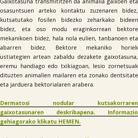
Gaixotasuna transmititzen da animalia gaixoen eta
osasuntsuen arteko kontaktu zuzenaren bidez,
kutsatutako fosilen bidezko zeharkako bideen
bidez, eta oso modu eraginkorrean bektore
mekanikoen bidez, hala nola eulien, tanbanoen eta
abarren bidez. Bektore mekaniko horiek
ustiategien artean zabaldu dezakete gaixotasuna,
eremu handiago edo txikiagoan, lesio zornetsuak
dituzten animalien mailaren eta zonako dentsitate
eta jarduera bektorialaren arabera.
Dermatosi nodular kutsakorraren
gaixotasunaren deskribapena. Informazio
gehiagorako klikatu HEMEN.