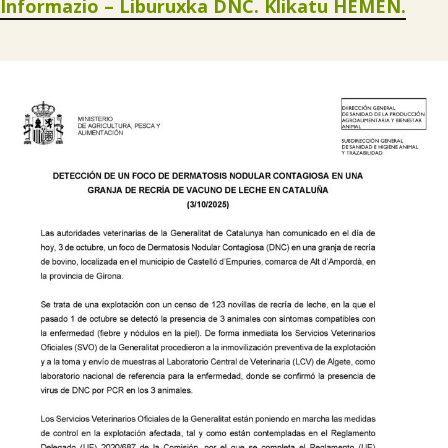
Informazio – Liburuxka DNC.
Klikatu HEMEN.