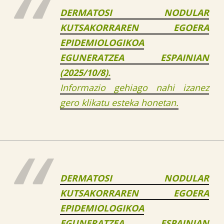
DERMATOSI NODULAR
KUTSAKORRAREN EGOERA
EPIDEMIOLOGIKOA
EGUNERATZEA ESPAINIAN
(2025/10/8).
Informazio gehiago nahi izanez
gero klikatu esteka honetan.
DERMATOSI NODULAR
KUTSAKORRAREN EGOERA
EPIDEMIOLOGIKOA
EGUNERATZEA ESPAINIAN