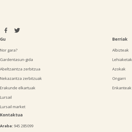
Gu
Berriak
Nor gara?
Albizteak
Gardentasun-gida
Lehiaketak
Abeltzaintza zerbitzua
Azokak
Nekazaritza zerbitzuak
Ongarri
Erakunde elkartuak
Enkanteak
Lursail
Lursail market
Kontaktua
Araba:
945 285099