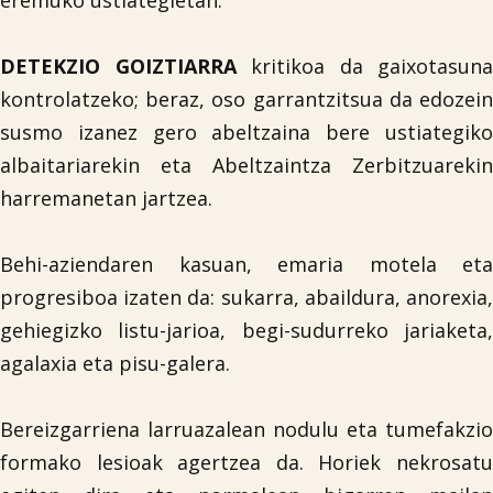
eremuko ustiategietan.
DETEKZIO GOIZTIARRA
kritikoa da gaixotasuna
kontrolatzeko; beraz, oso garrantzitsua da edozein
susmo izanez gero abeltzaina bere ustiategiko
albaitariarekin eta Abeltzaintza Zerbitzuarekin
harremanetan jartzea.
Behi-aziendaren kasuan, emaria motela eta
progresiboa izaten da: sukarra, abaildura, anorexia,
gehiegizko listu-jarioa, begi-sudurreko jariaketa,
agalaxia eta pisu-galera.
Bereizgarriena larruazalean nodulu eta tumefakzio
formako lesioak agertzea da. Horiek nekrosatu