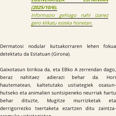
(2025/10/6).
Informazio gehiago nahi izanez
gero klikatu esteka honetan.
Dermatosi nodular kutsakorraren lehen fokua
detektatu da Estatuan (Girona).
Gaixotasun birikoa da, eta EBko A zerrendan dago,
beraz nahitaez adierazi behar da. Hori
hautematean, kaltetutako ustiategiek osasun-
hutseko eta animalien suntsipeneko neurriak hartu
behar dituzte, Mugitze murrizketak eta
derrigorrezko txertaketa ezartzen ditu zaintza-