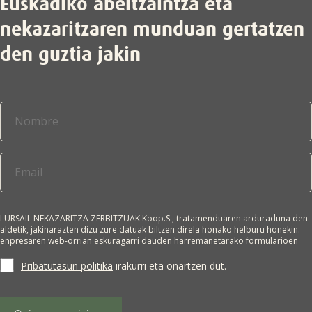
Euskadiko abeltzaintza eta
nekazaritzaren munduan gertatzen
den guztia jakin
LURSAIL NEKAZARITZA ZERBITZUAK Koop.S., tratamenduaren arduraduna den
aldetik, jakinarazten dizu zure datuak biltzen direla honako helburu honekin:
enpresaren web-orrian eskuragarri dauden harremanetarako formularioen
bidez lortutako datu pertsonalak jasotzea, eskatzailearekin harremanetan
jartzeko eta/edo enpresa horren merkataritza-informazioa bidaltzeko.
Pribatutasun politika
irakurri eta onartzen dut.
Interesdunaren adostasuna da tratamendurako oinarri juridikoa. Zure datuak
ez zaizkie hirugarrenei lagako, legeak hala agintzen ez badu. Edozein
pertsonak du bere datu pertsonalak eskuratzeko, zuzentzeko, ezabatzeko,
tratamendua mugatzeko, aurka egiteko edo eramangarritasunerako