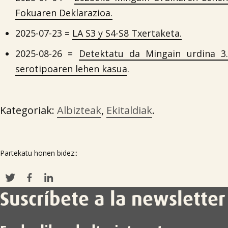
Fokuaren Deklarazioa.
2025-07-23 =
LA S3 y S4-S8 Txertaketa.
2025-08-26 =
Detektatu da Mingain urdina 3
serotipoaren lehen kasua
.
Kategoriak:
Albizteak
,
Ekitaldiak
.
Partekatu honen bidez::
Suscríbete a la newsletter