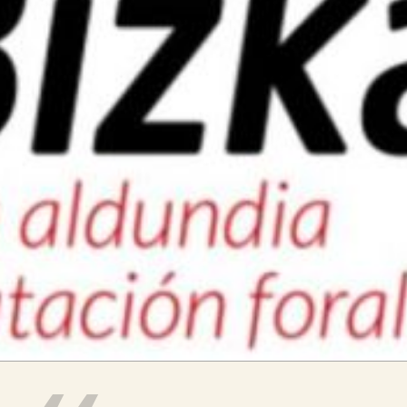

Iragarki-taula
Lursail Market