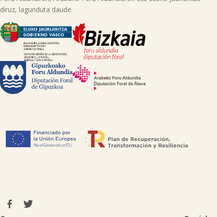
diruz, lagunduta daude.