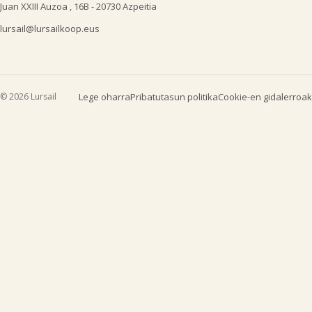
Juan XXIII Auzoa , 16B - 20730 Azpeitia
lursail@lursailkoop.eus
© 2026 Lursail
Lege oharra
Pribatutasun politika
Cookie-en gidalerroak