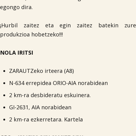
egongo dira.
¡Hurbil zaitez eta egin zaitez batekin zure
produkzioa hobetzeko!!!
NOLA IRITSI
ZARAUTZeko irteera (A8)
N-634 errepidea ORIO-AIA norabidean
2 km-ra desbideratu eskuinera.
GI-2631, AIA norabidean
2 km-ra ezkerretara. Kartela