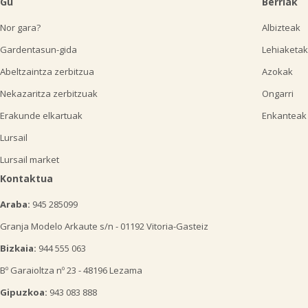
Gu
Berriak
Nor gara?
Albizteak
Gardentasun-gida
Lehiaketak
Abeltzaintza zerbitzua
Azokak
Nekazaritza zerbitzuak
Ongarri
Erakunde elkartuak
Enkanteak
Lursail
Lursail market
Kontaktua
Araba:
945 285099
Granja Modelo Arkaute s/n - 01192 Vitoria-Gasteiz
Bizkaia:
944 555 063
Bº Garaioltza nº 23 - 48196 Lezama
Gipuzkoa:
943 083 888