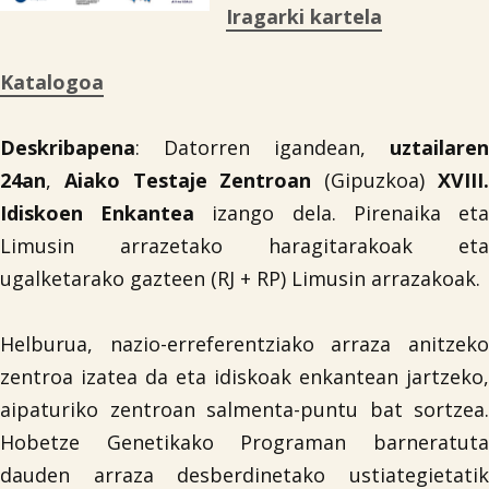
Iragarki kartela
Katalogoa
Deskribapena
: Datorren igandean,
uztailaren
24an
,
Aiako Testaje Zentroan
(Gipuzkoa)
XVIII
Idiskoen Enkantea
izango dela. Pirenaika et
Limusin arrazetako haragitarakoak eta
ugalketarako gazteen (RJ + RP) Limusin arrazakoak.
Helburua, nazio-erreferentziako arraza anitzeko
zentroa izatea da eta idiskoak enkantean jartzeko,
aipaturiko zentroan salmenta-puntu bat sortzea.
Hobetze Genetikako Programan barneratuta
dauden arraza desberdinetako ustiategietatik