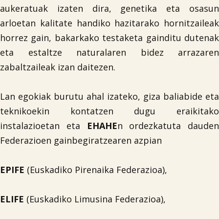
aukeratuak izaten dira, genetika eta osasun
arloetan kalitate handiko hazitarako hornitzaileak
horrez gain, bakarkako testaketa gainditu dutenak
eta estaltze naturalaren bidez arrazaren
zabaltzaileak izan daitezen.
Lan egokiak burutu ahal izateko, giza baliabide eta
teknikoekin kontatzen dugu eraikitako
instalazioetan eta
EHAHE
n ordezkatuta dauden
Federazioen gainbegiratzearen azpian
EPIFE
(Euskadiko Pirenaika Federazioa),
ELIFE
(Euskadiko Limusina Federazioa),