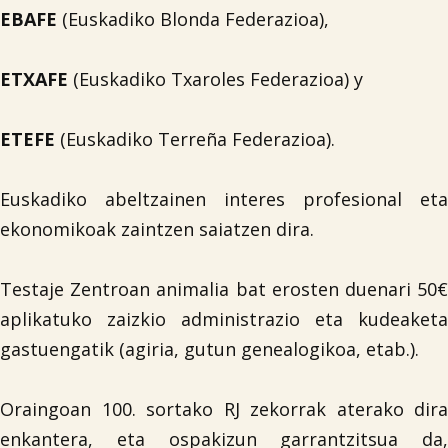
EBAFE
(Euskadiko Blonda Federazioa),
ETXAFE
(Euskadiko Txaroles Federazioa) y
ETEFE
(Euskadiko Terreña Federazioa).
Euskadiko abeltzainen interes profesional eta
ekonomikoak zaintzen saiatzen dira.
Testaje Zentroan animalia bat erosten duenari 50€
aplikatuko zaizkio administrazio eta kudeaketa
gastuengatik (agiria, gutun genealogikoa, etab.).
Oraingoan 100. sortako RJ zekorrak aterako dira
enkantera, eta ospakizun garrantzitsua da,