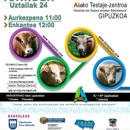

Iragarki-taula
Lursail Market