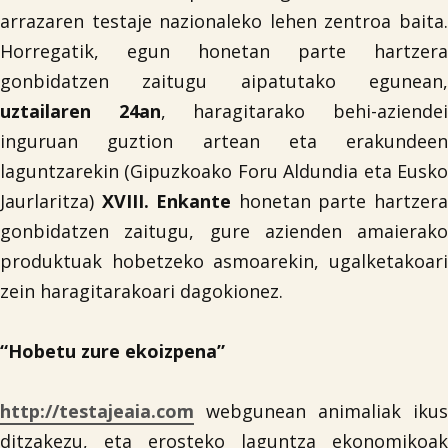
arrazaren testaje nazionaleko lehen zentroa baita.
Horregatik, egun honetan parte hartzera
gonbidatzen zaitugu aipatutako egunean,
uztailaren 24an
, haragitarako behi-aziende
inguruan guztion artean eta erakundeen
laguntzarekin (Gipuzkoako Foru Aldundia eta Eusko
Jaurlaritza)
XVIII. Enkante
honetan parte hartzer
gonbidatzen zaitugu, gure azienden amaierako

produktuak hobetzeko asmoarekin, ugalketakoari
zein haragitarakoari dagokionez.
“Hobetu zure ekoizpena”
http://testajeaia.com
webgunean animaliak ikus
ditzakezu, eta erosteko laguntza ekonomikoak