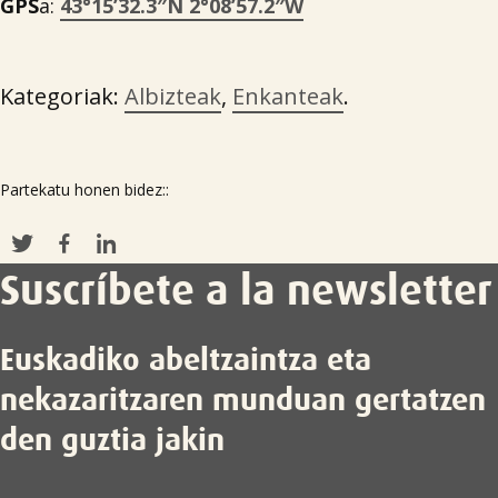
GPS
a:
43°15’32.3″N 2°08’57.2″W
Kategoriak:
Albizteak
,
Enkanteak
.
Partekatu honen bidez::
Suscríbete a la newsletter
Euskadiko abeltzaintza eta
nekazaritzaren munduan gertatzen
den guztia jakin