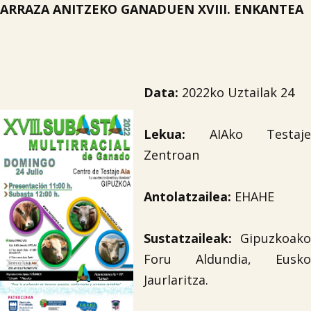
ARRAZA ANITZEKO GANADUEN XV
I
II. ENKANTEA
Data
:
2022ko Uztailak 24
Lekua:
AIAko Testaje
Zentroan
Antolatzailea
:
EHAHE
Sustatzaileak
:
Gipuzkoako
Foru Aldundia, Eusko
Jaurlaritza.