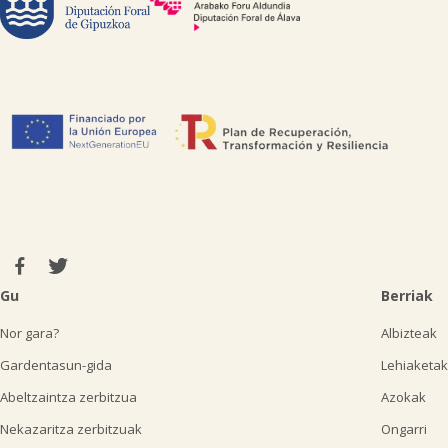
Gu
Berriak
Nor gara?
Albizteak
Gardentasun-gida
Lehiaketak
Abeltzaintza zerbitzua
Azokak
Nekazaritza zerbitzuak
Ongarri