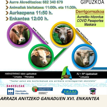

Iragarki-taula
Lursail Market
ARRAZA ANITZEKO GANADUEN XVI. ENKANTEA