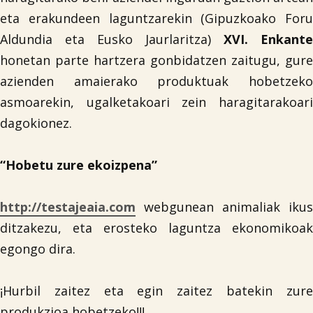
eta erakundeen laguntzarekin (Gipuzkoako Foru
Aldundia eta Eusko Jaurlaritza)
XVI. Enkante
honetan parte hartzera gonbidatzen zaitugu, gure
azienden amaierako produktuak hobetzeko
asmoarekin, ugalketakoari zein haragitarakoari
dagokionez.
“Hobetu zure ekoizpena”
http://testajeaia.com
webgunean animaliak ikus
ditzakezu, eta erosteko laguntza ekonomikoak
egongo dira.
¡Hurbil zaitez eta egin zaitez batekin zure
produkzioa hobetzeko!!!