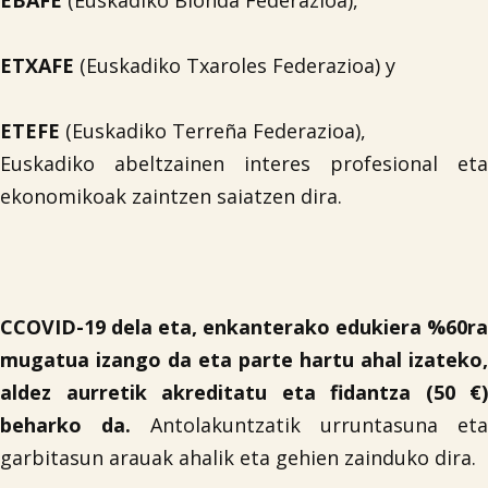
EBAFE
(Euskadiko Blonda Federazioa),
ETXAFE
(Euskadiko Txaroles Federazioa) y
ETEFE
(Euskadiko Terreña Federazioa),
Euskadiko abeltzainen interes profesional eta
ekonomikoak zaintzen saiatzen dira.
CCOVID-19 dela eta, enkanterako edukiera %60ra
mugatua izango da eta parte hartu ahal izateko,
aldez aurretik akreditatu eta fidantza (50 €)
beharko da.
Antolakuntzatik urruntasuna eta
garbitasun arauak ahalik eta gehien zainduko dira.