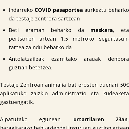
Indarreko
COVID pasaportea
aurkeztu beharko
da testaje-zentrora sartzean
Beti eraman beharko da
maskara
, et
pertsonen artean 1,5 metroko segurtasun-
tartea zaindu beharko da.

Antolatzaileak ezarritako arauak denbora
guztian betetzea.
Testaje Zentroan animalia bat erosten duenari 50€
aplikatuko zaizkio administrazio eta kudeaketa
gastuengatik.
Aipatutako egunean,
urtarrilaren 23an
,
haragitarako behi-aziendei inguruan guztion artean