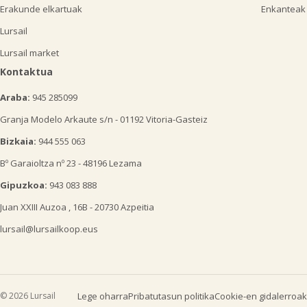
Erakunde elkartuak
Enkanteak
Lursail
Lursail market
Kontaktua
Araba:
945 285099
Granja Modelo Arkaute s/n - 01192 Vitoria-Gasteiz
Bizkaia:
944 555 063
Bº Garaioltza nº 23 - 48196 Lezama
Gipuzkoa:
943 083 888
Juan XXIII Auzoa , 16B - 20730 Azpeitia
lursail@lursailkoop.eus
© 2026 Lursail
Lege oharra
Pribatutasun politika
Cookie-en gidalerroak