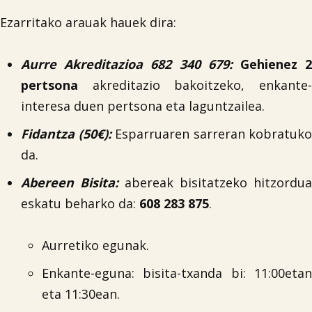
Ezarritako arauak hauek dira:
Aurre Akreditazioa 682 340 679:
Gehienez 
pertsona
akreditazio bakoitzeko, enkante
interesa duen pertsona eta laguntzailea.
Fidantza (50€):
Esparruaren sarreran kobratuko
da.
Abereen Bisita:
abereak bisitatzeko hitzordua
eskatu beharko da:
608 283 875
.
Aurretiko egunak.
Enkante-eguna: bisita-txanda bi: 11:00etan
eta 11:30ean.