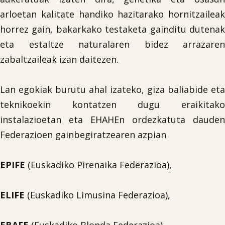
arloetan kalitate handiko hazitarako hornitzaileak
horrez gain, bakarkako testaketa gainditu dutenak
eta estaltze naturalaren bidez arrazaren
zabaltzaileak izan daitezen.
Lan egokiak burutu ahal izateko, giza baliabide eta
teknikoekin kontatzen dugu eraikitako
instalazioetan eta EHAHEn ordezkatuta dauden
Federazioen gainbegiratzearen azpian
EPIFE
(Euskadiko Pirenaika Federazioa),
ELIFE
(Euskadiko Limusina Federazioa),