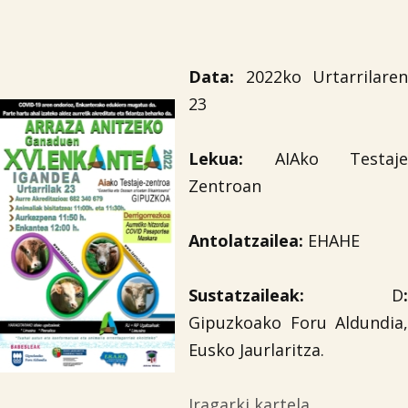
Data:
2022ko Urtarrilaren
23
Lekua:
AIAko Testaje
Zentroan
Antolatzailea
:
EHAHE
Sustatzaileak
:
D
:
Gipuzkoako Foru Aldundia,
Eusko Jaurlaritza.
Iragarki kartela