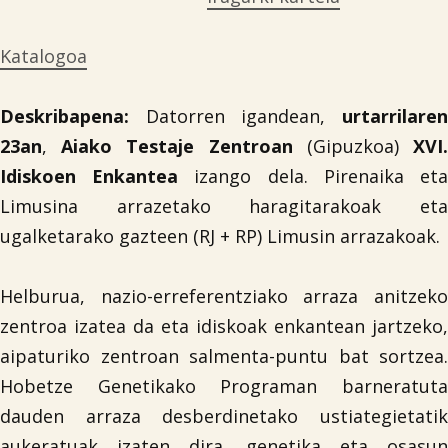
Katalogoa
Deskribapena:
Datorren igandean,
urtarrilaren
23an
,
Aiako Testaje Zentroan
(Gipuzkoa)
XVI
Idiskoen Enkantea
izango dela. Pirenaika et
Limusina arrazetako haragitarakoak eta
ugalketarako gazteen (RJ + RP) Limusin arrazakoak.
Helburua, nazio-erreferentziako arraza anitzeko
zentroa izatea da eta idiskoak enkantean jartzeko,
aipaturiko zentroan salmenta-puntu bat sortzea.
Hobetze Genetikako Programan barneratuta
dauden arraza desberdinetako ustiategietatik
aukeratuak izaten dira, genetika eta osasun