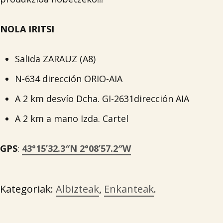
NOLA IRITSI
Salida ZARAUZ (A8)
N-634 dirección ORIO-AIA
A 2 km desvío Dcha. GI-2631dirección AIA
A 2 km a mano Izda. Cartel
GPS
:
43°15’32.3″N 2°08’57.2″W
Kategoriak:
Albizteak
,
Enkanteak
.