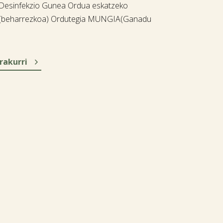
 Desinfekzio Gunea Ordua eskatzeko
 (beharrezkoa) Ordutegia MUNGIA(Ganadu

rakurri