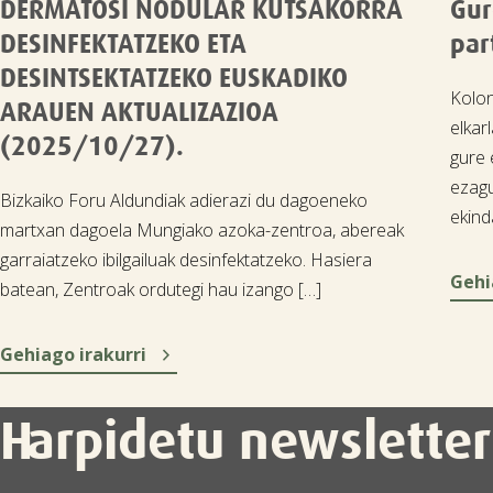
DERMATOSI NODULAR KUTSAKORRA
Gur
DESINFEKTATZEKO ETA
par
DESINTSEKTATZEKO EUSKADIKO
Kolo
ARAUEN AKTUALIZAZIOA
elkar
(2025/10/27).
gure 
ezagu
Bizkaiko Foru Aldundiak adierazi du dagoeneko
ekind
martxan dagoela Mungiako azoka-zentroa, abereak
garraiatzeko ibilgailuak desinfektatzeko. Hasiera
Gehi
batean, Zentroak ordutegi hau izango […]

Gehiago irakurri
Harpidetu newsletter