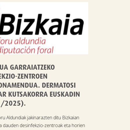
UA GARRAIATZEKO
EKZIO-ZENTROEN
IONAMENDUA. DERMATOSI
AR KUTSAKORRA EUSKADIN
/2025).
ru Aldundiak jakinarazten ditu Bizkaian
 dauden desinfekzio-zentroak eta horien