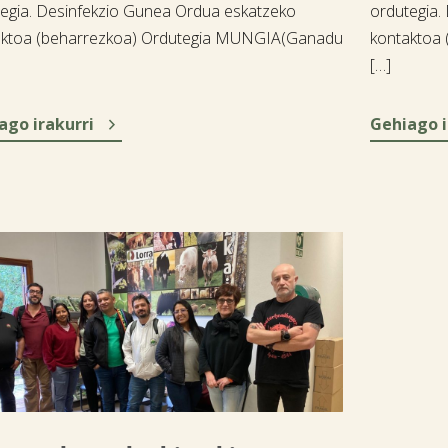
egia. Desinfekzio Gunea Ordua eskatzeko
ordutegia.
aktoa (beharrezkoa) Ordutegia MUNGIA(Ganadu
kontaktoa
[…]

ago irakurri
Gehiago i
