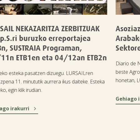
SAIL NEKAZARITZA ZERBITZUAK
Asozia
p.S.ri buruzko erreportajea
Arabak
Bn, SUSTRAIA Programan,
Sektor
11n ETB1en eta 04/12an ETB2n
Diario de 
beste Agro
eko esteka pasatzen dizuegu. LURSAILren
honetan, L
zpena 11. minututik aurrera ikus daiteke. Esteka
ko, egin klik irudian.
Gehiago i

ago irakurri