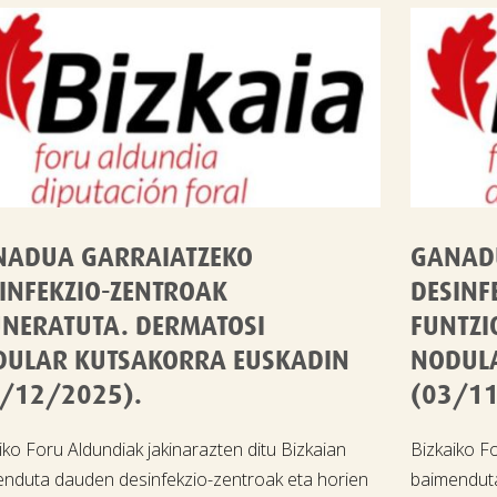
NADUA GARRAIATZEKO
GANAD
INFEKZIO-ZENTROAK
DESINF
NERATUTA. DERMATOSI
FUNTZ
DULAR KUTSAKORRA EUSKADIN
NODUL
/12/2025).
(03/11
iko Foru Aldundiak jakinarazten ditu Bizkaian
Bizkaiko Fo
nduta dauden desinfekzio-zentroak eta horien
baimenduta