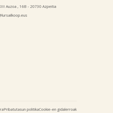
XIII Auzoa , 16B - 20730 Azpeitia
l@lursailkoop.eus
ra
Pribatutasun politika
Cookie-en gidalerroak