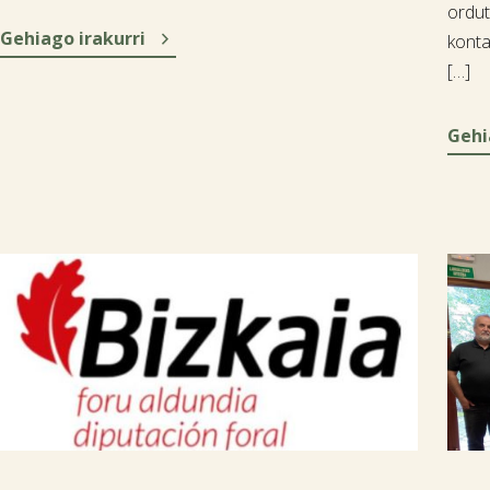
ordut

Gehiago irakurri
kont
[…]
Gehi