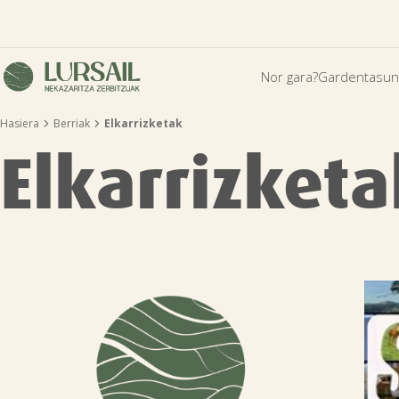
Nor gara?
Gardentasun


Hasiera
Berriak
Elkarrizketak
Elkarrizketa