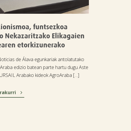
zionismoa, funtsezkoa
o Nekazaritzako Elikagaien
earen etorkizunerako
Noticias de Álava egunkariak antolatutako
Araba edizio batean parte hartu dugu Aste
URSAIL Arabako kideok AgroAraba […]

rakurri