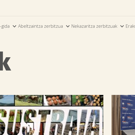



-gida
Abeltzaintza zerbitzua
Nekazaritza zerbitzuak
Erak
k