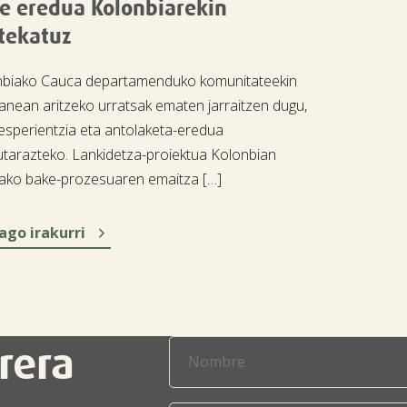
e eredua Kolonbiarekin
tekatuz
nbiako Cauca departamenduko komunitateekin
lanean aritzeko urratsak ematen jarraitzen dugu,
esperientzia eta antolaketa-eredua
tarazteko. Lankidetza-proiektua Kolonbian
ako bake-prozesuaren emaitza […]

ago irakurri
rera