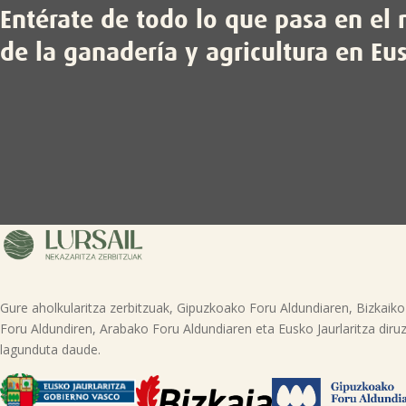
Entérate de todo lo que pasa en e
de la ganadería y agricultura en Eu
Gure aholkularitza zerbitzuak, Gipuzkoako Foru Aldundiaren, Bizkaiko
Foru Aldundiren, Arabako Foru Aldundiaren eta Eusko Jaurlaritza diruz
lagunduta daude.