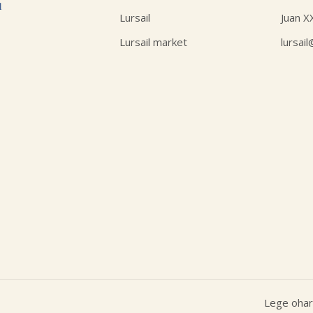
Lursail
Juan X
Lursail market
lursai
Lege ohar