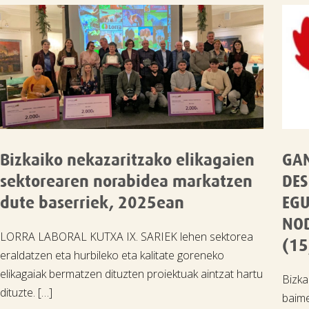
Bizkaiko nekazaritzako elikagaien
GA
sektorearen norabidea markatzen
DES
dute baserriek, 2025ean
EGU
NO
LORRA LABORAL KUTXA IX. SARIEK lehen sektorea
(15
eraldatzen eta hurbileko eta kalitate goreneko
elikagaiak bermatzen dituzten proiektuak aintzat hartu
Bizka
dituzte. […]
baime