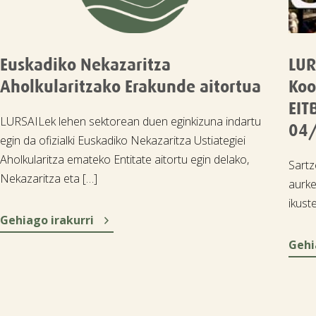
Euskadiko Nekazaritza
LUR
Aholkularitzako Erakunde aitortua
Koo
EIT
LURSAILek lehen sektorean duen eginkizuna indartu
04/
egin da ofizialki Euskadiko Nekazaritza Ustiategiei
Aholkularitza emateko Entitate aitortu egin delako,
Sartz
Nekazaritza eta […]
aurke
ikuste

Gehiago irakurri
Gehi