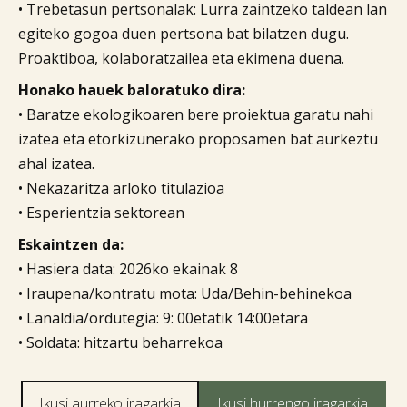
• Trebetasun pertsonalak: Lurra zaintzeko taldean lan
egiteko gogoa duen pertsona bat bilatzen dugu.
Proaktiboa, kolaboratzailea eta ekimena duena.
Honako hauek baloratuko dira:
• Baratze ekologikoaren bere proiektua garatu nahi
izatea eta etorkizunerako proposamen bat aurkeztu
ahal izatea.
• Nekazaritza arloko titulazioa
• Esperientzia sektorean
Eskaintzen da:
• Hasiera data: 2026ko ekainak 8
• Iraupena/kontratu mota: Uda/Behin-behinekoa
• Lanaldia/ordutegia: 9: 00etatik 14:00etara
• Soldata: hitzartu beharrekoa

Ikusi aurreko iragarkia
Ikusi hurrengo iragarkia