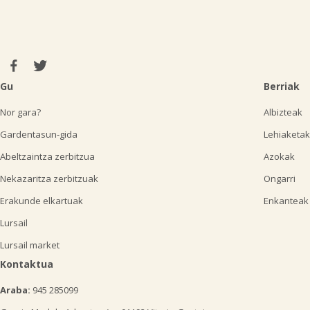
Gu
Berriak
Nor gara?
Albizteak
Gardentasun-gida
Lehiaketak
Abeltzaintza zerbitzua
Azokak
Nekazaritza zerbitzuak
Ongarri
Erakunde elkartuak
Enkanteak
Lursail
Lursail market
Kontaktua
Araba:
945 285099