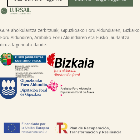
Gure aholkularitza zerbitzuak, Gipuzkoako Foru Aldundiaren, Bizkaiko
Foru Aldundiren, Arabako Foru Aldundiaren eta Eusko Jaurlaritza
diruz, lagunduta daude.